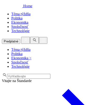
Home
Téma týždňa
Politika
Ekonomika
Spoločnosť
Technológie
Predplatné
Téma týždňa
Politika
Ekonomika
>
Spoločnosť
Technológie
Vitajte na Štandarde