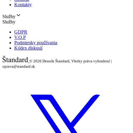
Kontakty
Služby
Služby
GDPR
V.O.P
Podmienky používania
Kódex diskusií
© 2026
Denník Štandard, Všetky práva vyhradené |
oprava@standard.sk