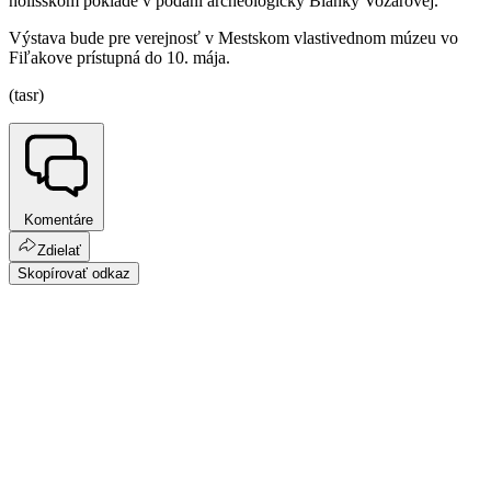
holišskom poklade v podaní archeologičky Bianky Vozárovej.
Výstava bude pre verejnosť v Mestskom vlastivednom múzeu vo
Fiľakove prístupná do 10. mája.
(tasr)
Komentáre
Zdielať
Skopírovať odkaz