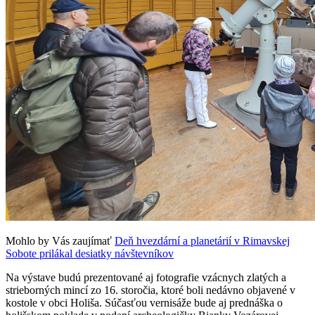
Mohlo by Vás zaujímať
Deň hvezdární a planetárií v Rimavskej
Sobote prilákal desiatky návštevníkov
Na výstave budú prezentované aj fotografie vzácnych zlatých a
strieborných mincí zo 16. storočia, ktoré boli nedávno objavené v
kostole v obci Holiša. Súčasťou vernisáže bude aj prednáška o