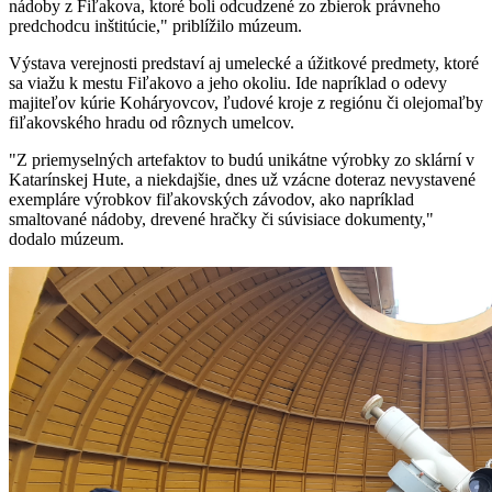
nádoby z Fiľakova, ktoré boli odcudzené zo zbierok právneho
predchodcu inštitúcie," priblížilo múzeum.
Výstava verejnosti predstaví aj umelecké a úžitkové predmety, ktoré
sa viažu k mestu Fiľakovo a jeho okoliu. Ide napríklad o odevy
majiteľov kúrie Koháryovcov, ľudové kroje z regiónu či olejomaľby
fiľakovského hradu od rôznych umelcov.
"Z priemyselných artefaktov to budú unikátne výrobky zo sklární v
Katarínskej Hute, a niekdajšie, dnes už vzácne doteraz nevystavené
exempláre výrobkov fiľakovských závodov, ako napríklad
smaltované nádoby, drevené hračky či súvisiace dokumenty,"
dodalo múzeum.