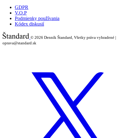
GDPR
V.O.P
Podmienky používania
Kódex diskusií
© 2026
Denník Štandard, Všetky práva vyhradené |
oprava@standard.sk