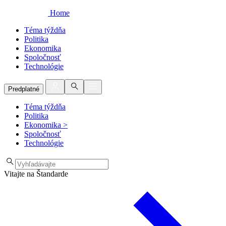
Home
Téma týždňa
Politika
Ekonomika
Spoločnosť
Technológie
Predplatné
Téma týždňa
Politika
Ekonomika
>
Spoločnosť
Technológie
Vitajte na Štandarde