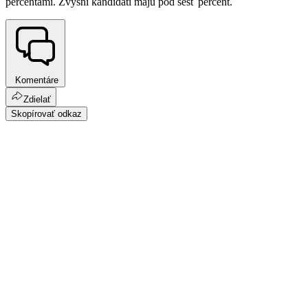
percentami. Zvyšní kandidáti majú pod šesť percent.
Komentáre
Zdielať
Skopírovať odkaz