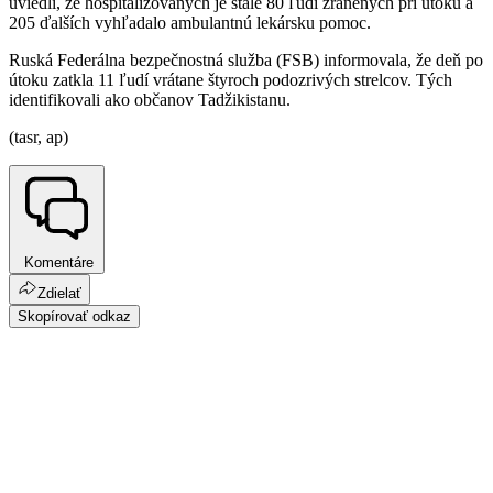
uviedli, že hospitalizovaných je stále 80 ľudí zranených pri útoku a
205 ďalších vyhľadalo ambulantnú lekársku pomoc.
Ruská Federálna bezpečnostná služba (FSB) informovala, že deň po
útoku zatkla 11 ľudí vrátane štyroch podozrivých strelcov. Tých
identifikovali ako občanov Tadžikistanu.
(tasr, ap)
Komentáre
Zdielať
Skopírovať odkaz