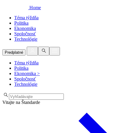
Home
Téma týždňa
Politika
Ekonomika
Spoločnosť
Technológie
Predplatné
Téma týždňa
Politika
Ekonomika
>
Spoločnosť
Technológie
Vitajte na Štandarde