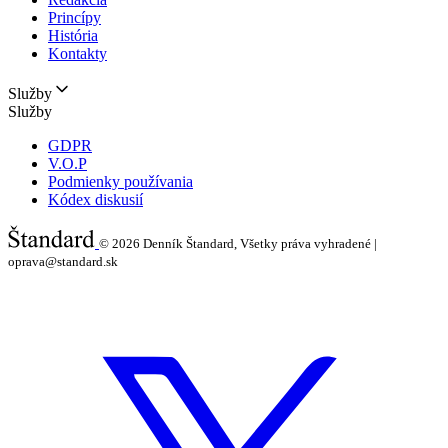
Princípy
História
Kontakty
Služby
Služby
GDPR
V.O.P
Podmienky používania
Kódex diskusií
© 2026
Denník Štandard, Všetky práva vyhradené |
oprava@standard.sk