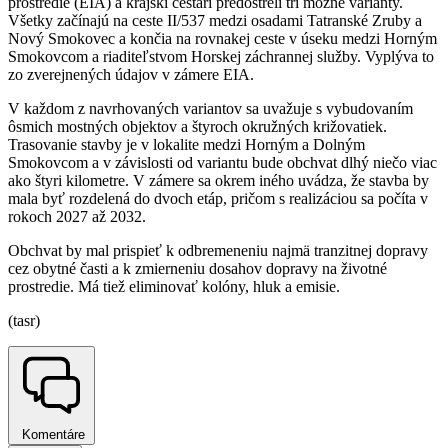
prostredie (EIA) a krajskí cestári predostreli tri možné varianty.
Všetky začínajú na ceste II/537 medzi osadami Tatranské Zruby a
Nový Smokovec a končia na rovnakej ceste v úseku medzi Horným
Smokovcom a riaditeľstvom Horskej záchrannej služby. Vyplýva to
zo zverejnených údajov v zámere EIA.
V každom z navrhovaných variantov sa uvažuje s vybudovaním
ôsmich mostných objektov a štyroch okružných križovatiek.
Trasovanie stavby je v lokalite medzi Horným a Dolným
Smokovcom a v závislosti od variantu bude obchvat dlhý niečo viac
ako štyri kilometre. V zámere sa okrem iného uvádza, že stavba by
mala byť rozdelená do dvoch etáp, pričom s realizáciou sa počíta v
rokoch 2027 až 2032.
Obchvat by mal prispieť k odbremeneniu najmä tranzitnej dopravy
cez obytné časti a k zmierneniu dosahov dopravy na životné
prostredie. Má tiež eliminovať kolóny, hluk a emisie.
(tasr)
Komentáre