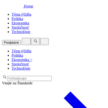
Home
Téma týždňa
Politika
Ekonomika
Spoločnosť
Technológie
Predplatné
Téma týždňa
Politika
Ekonomika
>
Spoločnosť
Technológie
Vitajte na Štandarde