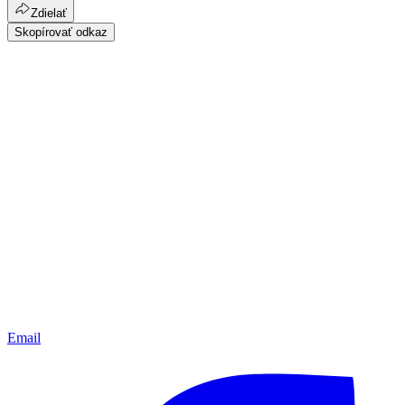
Zdielať
Skopírovať odkaz
Email