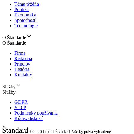
Téma týždňa
Politika
Ekonomika
Spoločnosť
Technológie
O Štandarde
O Štandarde
Firma
Redakcia
Princípy
História
Kontakty
Služby
Služby
GDPR
V.O.P
Podmienky používania
Kódex diskusií
© 2026
Denník Štandard, Všetky práva vyhradené |