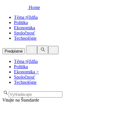
Home
Téma týždňa
Politika
Ekonomika
Spoločnosť
Technológie
Predplatné
Téma týždňa
Politika
Ekonomika
>
Spoločnosť
Technológie
Vitajte na Štandarde