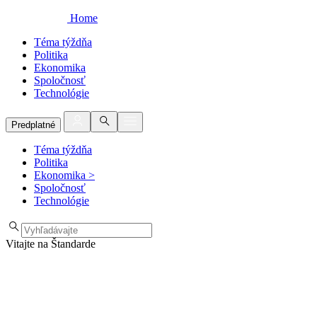
Home
Téma týždňa
Politika
Ekonomika
Spoločnosť
Technológie
Predplatné
Téma týždňa
Politika
Ekonomika
>
Spoločnosť
Technológie
Vitajte na Štandarde