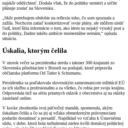
najskôr oddýchnuť. Dodala však, že do politiky nemieri a určite
plánuje zostať na Slovensku.
„Skôr potrebujem obdobie na reflexiu toho, čo som spoznala a
zažila. Nechcem zatiaľ konkretizovať svoje plány, ale môžem uistiť
ľudí, ktorí šíria informácie o tom, ako idem na nejaký vysoký post a
do politiky, žiadne takéto ambície momentálne nemám,“ opísala
situáciu.
Úskalia, ktorým čelila
V utorok večer sa prezidentka stretla s takmer 300 krajanmi zo
Slovenska pôsobiacimi v Bruseli na podujatí, ktoré pripravila
občianska platforma Od Tatier k Schumanu.
Prezidentka sa poďakovala slovenským zamestnancom inštitúcií EÚ
za ich službu a profesionalitu a za všetko, čo robia pre svoju krajinu.
Odpovedala tiež na sériu priamych otázok z obecenstva aj na otázky
zasielané online.
V kocke zhodnotila svoj päťročný mandát, spomenula, akým
úskaliam čelila a čo sa jej aj vďaka obmedzeným právomociam
podarilo dosiahnuť a presadiť. Napríklad vo vzťahu k Ústavnému
súdu, v dobe, ktorá bola turbulentná nielen kvôli domácej politickej