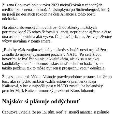
Zuzana Čaputová bola v roku 2023 niekoľkokrát v západných
médiách zmienená ako možná nástupkyňa po Stoltenbergovi, ktorý
na jeseň po desiatich rokoch na čele Aliancie z tohto postu
odchádza.
Na otázku slovenských novinárov, či do zbierky mužských
portrétov, ktorí 75 rokov šéfovali Aliancii, nepribudne aj žena a či to
ona osobne nevníma ako výzvu, Čaputová priznala, že svoje životné
výzvy nevníma v tomto smere.
„Bolo by však zaujímavé, keby niekedy v budúcnosti nejaká žena
zasadla do nejakej významnej pozície v NATO. Po celý život
hovorím, že byť ženou nie je kvalifikácia, ale ak sa u nejakej
kandidátky stretnú odbornosť, skúsenosť a chuť uchádzať sa o
takúto pozíciu, tak to môže byť len k prospechu veci," odkázala.
Žena sa tento rok šéfkou Aliancie pravdepodobne nestane, keďže po
tom, ako sa týchto ambícií vzdala estónska premiérka Kaja
Kallasová, v hre o najvyšší post v NATO zostali iba holandský
premiér Mark Rutte a rumunský prezident Klaus Iohannis.
Najskôr si plánuje oddýchnuť
Čaputová uviedla, že po 15. júni, keď jej skončí mandát, si plánuje