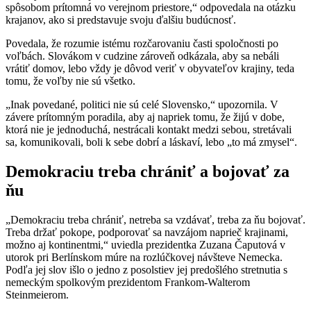
spôsobom prítomná vo verejnom priestore,“ odpovedala na otázku
krajanov, ako si predstavuje svoju ďalšiu budúcnosť.
Povedala, že rozumie istému rozčarovaniu časti spoločnosti po
voľbách. Slovákom v cudzine zároveň odkázala, aby sa nebáli
vrátiť domov, lebo vždy je dôvod veriť v obyvateľov krajiny, teda
tomu, že voľby nie sú všetko.
„Inak povedané, politici nie sú celé Slovensko,“ upozornila. V
závere prítomným poradila, aby aj napriek tomu, že žijú v dobe,
ktorá nie je jednoduchá, nestrácali kontakt medzi sebou, stretávali
sa, komunikovali, boli k sebe dobrí a láskaví, lebo „to má zmysel“.
Demokraciu treba chrániť a bojovať za
ňu
„Demokraciu treba chrániť, netreba sa vzdávať, treba za ňu bojovať.
Treba držať pokope, podporovať sa navzájom naprieč krajinami,
možno aj kontinentmi,“ uviedla prezidentka Zuzana Čaputová v
utorok pri Berlínskom múre na rozlúčkovej návšteve Nemecka.
Podľa jej slov išlo o jedno z posolstiev jej predošlého stretnutia s
nemeckým spolkovým prezidentom Frankom-Walterom
Steinmeierom.