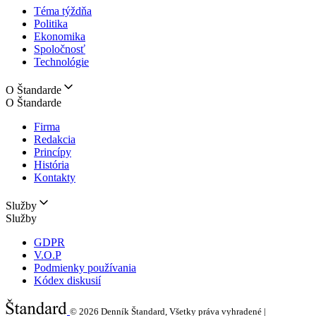
Téma týždňa
Politika
Ekonomika
Spoločnosť
Technológie
O Štandarde
O Štandarde
Firma
Redakcia
Princípy
História
Kontakty
Služby
Služby
GDPR
V.O.P
Podmienky používania
Kódex diskusií
© 2026
Denník Štandard, Všetky práva vyhradené |