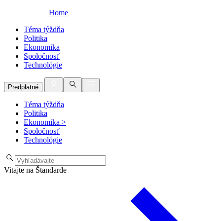
Home
Téma týždňa
Politika
Ekonomika
Spoločnosť
Technológie
Predplatné
Téma týždňa
Politika
Ekonomika
>
Spoločnosť
Technológie
Vitajte na Štandarde