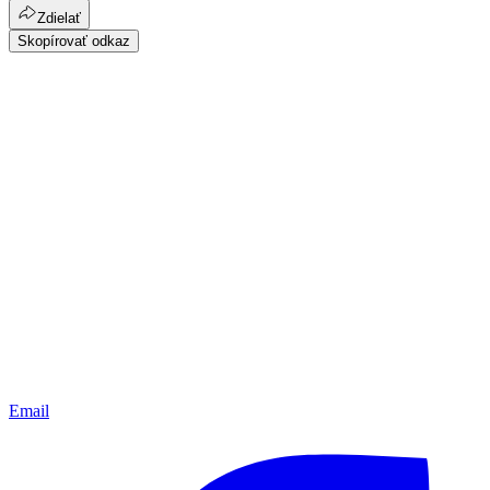
Zdielať
Skopírovať odkaz
Email