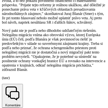
zvolia, a to bez príkazu povinného finančného či materiálneho
príspevku. "Prijatie tejto reformy je reálnou ukážkou, aké dôležité je
ponechanie práva veta v kľúčových oblastiach presadzovania
národnoštátnych záujmov," skonštatoval Juraj Blanár (Smer) s tým,
že pri tomto hlasovaní nebolo možné uplatniť právo veta. Aj preto
bol návrh, napriek nesúhlasu SR i ďalších štátov, schválený.
Nový pakt nie je podľa neho dlhodobo udržateľným riešením.
Nelegálnu migráciu vníma ako obrovskú výzvu, ktorej Európska
únia (EÚ) čelí, podľa Blanára je však povinnosťou riešiť ju
predovšetkým v súlade so suverénnymi záujmami krajiny. Treba si
podľa neho priznať, že ochrana schengenského priestoru proti
nelegálnej migrácii nie je dostatočná a nový migračný pakt tento
problém nevyrieši. "Opakujeme, že je potrebné sa sústrediť na
posilnenie ochrany vonkajšej hranice EÚ a rovnako na intervencie a
opatrenia v krajinách, odkiaľ nelegálna migrácia prichádza,"
zdôraznil Blanár.
(tasr)
Komentáre