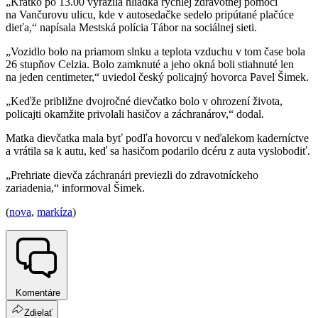
„Krátko po 13.00 vyrazila hliadka rýchlej zdravotnej pomoci
na Vančurovu ulicu, kde v autosedačke sedelo pripútané plačúce
dieťa,“ napísala Mestská polícia Tábor na sociálnej sieti.
„Vozidlo bolo na priamom slnku a teplota vzduchu v tom čase bola
26 stupňov Celzia. Bolo zamknuté a jeho okná boli stiahnuté len
na jeden centimeter,“ uviedol český policajný hovorca Pavel Šimek.
„Keďže približne dvojročné dievčatko bolo v ohrození života,
policajti okamžite privolali hasičov a záchranárov,“ dodal.
Matka dievčatka mala byť podľa hovorcu v neďalekom kaderníctve
a vrátila sa k autu, keď sa hasičom podarilo dcéru z auta vyslobodiť.
„Prehriate dievča záchranári previezli do zdravotníckeho
zariadenia,“ informoval Šimek.
(
nova
,
markíza
)
Komentáre
Zdielať