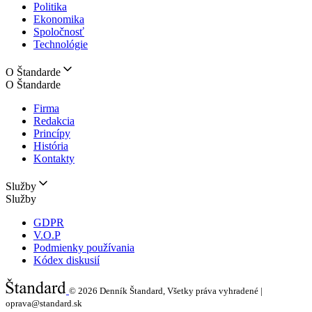
Politika
Ekonomika
Spoločnosť
Technológie
O Štandarde
O Štandarde
Firma
Redakcia
Princípy
História
Kontakty
Služby
Služby
GDPR
V.O.P
Podmienky používania
Kódex diskusií
© 2026
Denník Štandard, Všetky práva vyhradené |
oprava@standard.sk