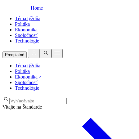
Home
Téma týždňa
Politika
Ekonomika
Spoločnosť
Technológie
Predplatné
Téma týždňa
Politika
Ekonomika
>
Spoločnosť
Technológie
Vitajte na Štandarde