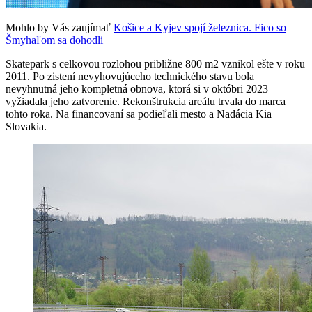
Mohlo by Vás zaujímať
Košice a Kyjev spojí železnica. Fico so
Šmyhaľom sa dohodli
Skatepark s celkovou rozlohou približne 800 m2 vznikol ešte v roku
2011. Po zistení nevyhovujúceho technického stavu bola
nevyhnutná jeho kompletná obnova, ktorá si v októbri 2023
vyžiadala jeho zatvorenie. Rekonštrukcia areálu trvala do marca
tohto roka. Na financovaní sa podieľali mesto a Nadácia Kia
Slovakia.