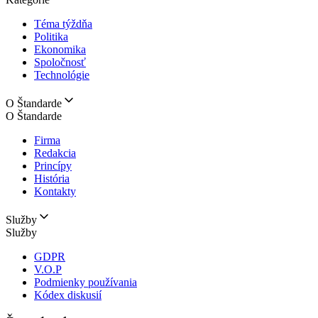
Téma týždňa
Politika
Ekonomika
Spoločnosť
Technológie
O Štandarde
O Štandarde
Firma
Redakcia
Princípy
História
Kontakty
Služby
Služby
GDPR
V.O.P
Podmienky používania
Kódex diskusií