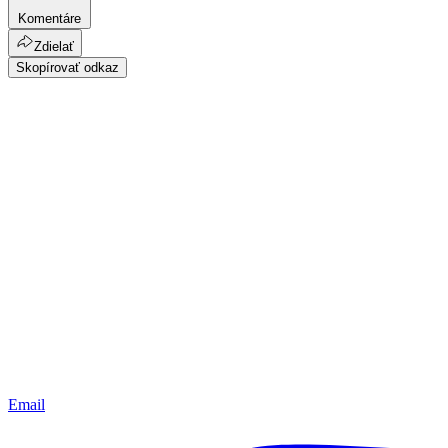
Komentáre
Zdielať
Skopírovať odkaz
Email