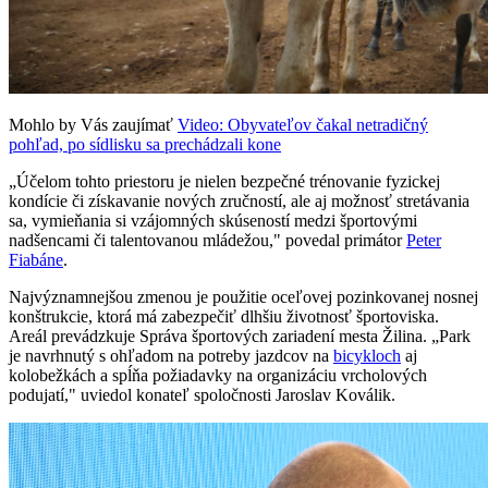
Mohlo by Vás zaujímať
Video: Obyvateľov čakal netradičný
pohľad, po sídlisku sa prechádzali kone
„Účelom tohto priestoru je nielen bezpečné trénovanie fyzickej
kondície či získavanie nových zručností, ale aj možnosť stretávania
sa, vymieňania si vzájomných skúseností medzi športovými
nadšencami či talentovanou mládežou," povedal primátor
Peter
Fiabáne
.
Najvýznamnejšou zmenou je použitie oceľovej pozinkovanej nosnej
konštrukcie, ktorá má zabezpečiť dlhšiu životnosť športoviska.
Areál prevádzkuje Správa športových zariadení mesta Žilina. „Park
je navrhnutý s ohľadom na potreby jazdcov na
bicykloch
aj
kolobežkách a spĺňa požiadavky na organizáciu vrcholových
podujatí," uviedol konateľ spoločnosti Jaroslav Koválik.