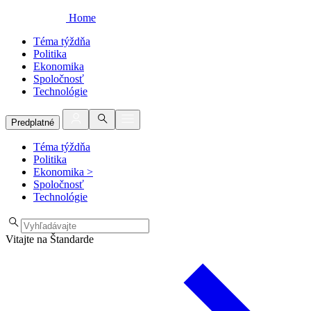
Home
Téma týždňa
Politika
Ekonomika
Spoločnosť
Technológie
Predplatné
Téma týždňa
Politika
Ekonomika
>
Spoločnosť
Technológie
Vitajte na Štandarde