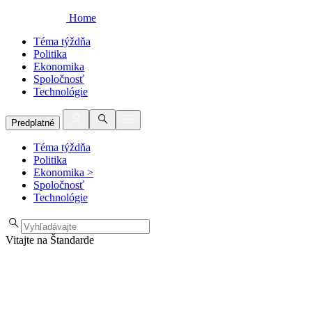
Home
Téma týždňa
Politika
Ekonomika
Spoločnosť
Technológie
Predplatné
Téma týždňa
Politika
Ekonomika
>
Spoločnosť
Technológie
Vitajte na Štandarde