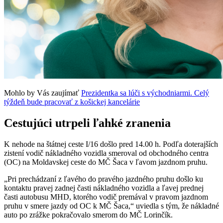
Mohlo by Vás zaujímať
Prezidentka sa lúči s východniarmi. Celý
týždeň bude pracovať z košickej kancelárie
Cestujúci utrpeli ľahké zranenia
K nehode na štátnej ceste I/16 došlo pred 14.00 h. Podľa doterajších
zistení vodič nákladného vozidla smeroval od obchodného centra
(OC) na Moldavskej ceste do MČ Šaca v ľavom jazdnom pruhu.
„Pri prechádzaní z ľavého do pravého jazdného pruhu došlo ku
kontaktu pravej zadnej časti nákladného vozidla a ľavej prednej
časti autobusu MHD, ktorého vodič premával v pravom jazdnom
pruhu v smere jazdy od OC k MČ Šaca,“ uviedla s tým, že nákladné
auto po zrážke pokračovalo smerom do MČ Lorinčík.