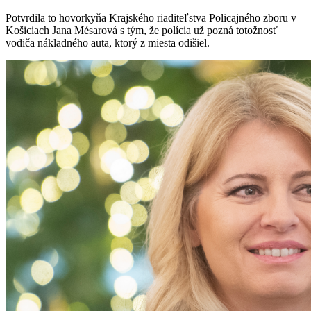
Potvrdila to hovorkyňa Krajského riaditeľstva Policajného zboru v
Košiciach Jana Mésarová s tým, že polícia už pozná totožnosť
vodiča nákladného auta, ktorý z miesta odišiel.