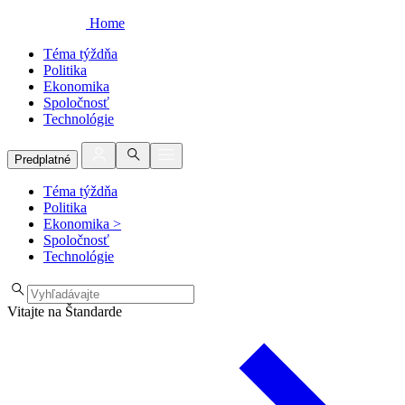
Home
Téma týždňa
Politika
Ekonomika
Spoločnosť
Technológie
Predplatné
Téma týždňa
Politika
Ekonomika
>
Spoločnosť
Technológie
Vitajte na Štandarde