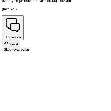
nehody sú predmetom ďalšieho objasňovania.
(tasr, kol)
Komentáre
Zdielať
Skopírovať odkaz