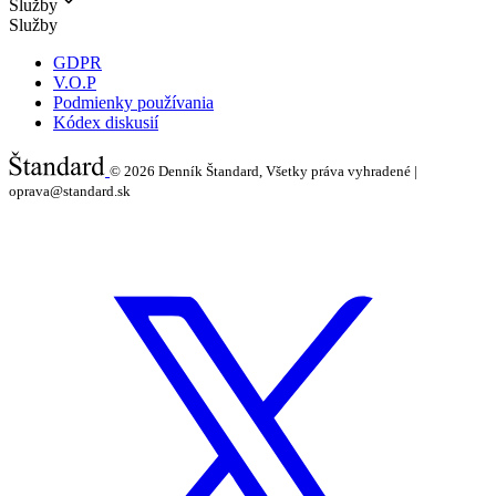
Služby
Služby
GDPR
V.O.P
Podmienky používania
Kódex diskusií
© 2026
Denník Štandard, Všetky práva vyhradené |
oprava@standard.sk