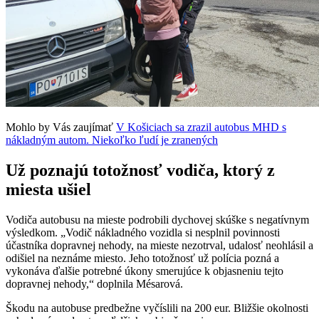
Mohlo by Vás zaujímať
V Košiciach sa zrazil autobus MHD s
nákladným autom. Niekoľko ľudí je zranených
Už poznajú totožnosť vodiča, ktorý z
miesta ušiel
Vodiča autobusu na mieste podrobili dychovej skúške s negatívnym
výsledkom. „Vodič nákladného vozidla si nesplnil povinnosti
účastníka dopravnej nehody, na mieste nezotrval, udalosť neohlásil a
odišiel na neznáme miesto. Jeho totožnosť už polícia pozná a
vykonáva ďalšie potrebné úkony smerujúce k objasneniu tejto
dopravnej nehody,“ doplnila Mésarová.
Škodu na autobuse predbežne vyčíslili na 200 eur. Bližšie okolnosti