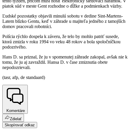
tento týždeň, pričom musí nosiť elektronický sledovací náramok. V
piatok súd v meste Gent rozhodne o dĺžke a podmienkach väzby.
Ľudské pozostatky objavili minulú sobotu v dedine Sint-Martens-
Latem blízko Gentu, keď v záhrade u majiteľa jedného z tamojších
domov pracovali robotníci.
Polícia rýchlo dospela k záveru, že telo by mohlo patriť susede,
ktorá zmizla v roku 1994 vo veku 48 rokov a bola spoločníčkou
podozrivého.
Hans D. sa priznal, že ju v spomenutej záhrade zakopal, avšak nie k
tomu, že ju aj zavraždil. Hansa D. v čase zmiznutia obete
nepodozrievali.
(tasr, afp, de standaard)
Komentáre
Zdielať
Skopírovať odkaz