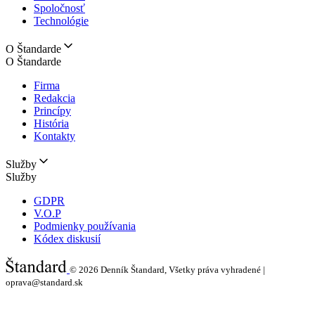
Spoločnosť
Technológie
O Štandarde
O Štandarde
Firma
Redakcia
Princípy
História
Kontakty
Služby
Služby
GDPR
V.O.P
Podmienky používania
Kódex diskusií
© 2026
Denník Štandard, Všetky práva vyhradené |
oprava@standard.sk