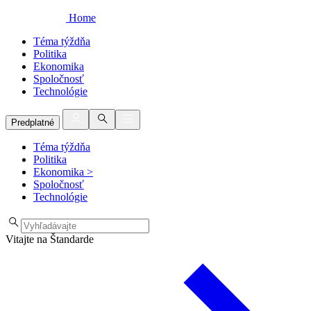
Home
Téma týždňa
Politika
Ekonomika
Spoločnosť
Technológie
Predplatné
Téma týždňa
Politika
Ekonomika
>
Spoločnosť
Technológie
Vitajte na Štandarde