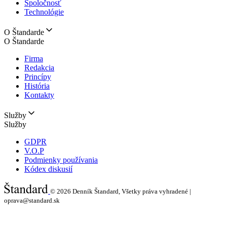
Spoločnosť
Technológie
O Štandarde
O Štandarde
Firma
Redakcia
Princípy
História
Kontakty
Služby
Služby
GDPR
V.O.P
Podmienky používania
Kódex diskusií
© 2026
Denník Štandard, Všetky práva vyhradené |
oprava@standard.sk