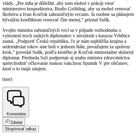
vlády. „Pre mňa je dôležité, aby som mohol v pokoji viesť
ministerstvo hospodárstva, Braňo Gröhling, aby sa mohol venovať
školstvu a Ivan Korčok zahraničným veciam. Ja osobne sa plánujem
bývalým konfliktom venovať čím menej,“ priznal Sulík.
Svojho ministra zahraničných vecí sa v prípade rozhodnutia o
vyhostení troch ruských diplomatov v súvislosti s kauzou Vrbětice
zastal. „Podporiť Českú republiku, čo je nám najbližšia krajina a
sedemdesiat rokov sme boli v jednom štáte, považujem za správny
krok,“ povedal Sulík, podľa ktorého je Korčok mimoriadne skúsený
diplomat. Predseda SaS podporuje aj snahu ministra zdravotníctva
spriechodniť očkovanie ruskou vakcínou Sputnik V pre občanov,
ktorí o to majú záujem.
(tasr)
Komentáre
Zdielať
Skopírovať odkaz