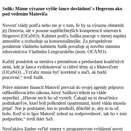
Sulík: Máme výrazne vyššie šance dovládnuť s Hegerom ako
pod vedením Matoviča
Novosť vlády podľa neho nie je v tom, že by sa výrazne obmenili
jej členovia, ale v posune najdôležitejších kompetencií smerom k
Hegerovi (OĽaNO). Kabinet podľa Sulíka pracuje v menej napätej
atmosfére a rozhoduje sa konsenzuálnejšie. Za perspektívne
posilnenie vládneho kabinetu Sulík považuje aj nového ministra
zdravotníctva Vladimíra Lengvarského (nom. OĽANO).
Každý pondelok sa stretáva s premiérom a predsedami koaličných
strán, kde je šanca vydiskutovať si citlivé témy aj s Matovičom
(OĽaNO). „Vzťahy musia byť korektné a stačí, ak budú
pracovné,“ tvrdí Sulík.
Práve minister financií Matovič prevzal do svojej agendy prípravu
odškodňovacieho zákona, ktorý Sulíkovi trikrát na vláde
neprešiel. „Hlavne nech ho už vyrieši. Čakajú na to desaťtisíce
podnikateľov, ktorí boli poškodení opatreniami, ktoré vláda musela
prijať. Nie je podstatné, kto to predloží, dôležité je, aby to tu už
bolo. Keď si to Igor Matovič zobral na zodpovednosť, tak ho v tom
podporíme,“ tvrdí líder SaS.
Neočakáva žiadne veľké zmeny v programovom vyhlásení novej