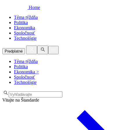
Home
Téma týždňa
Politika
Ekonomika
Spoločnosť
Technológie
Predplatné
Téma týždňa
Politika
Ekonomika
>
Spoločnosť
Technológie
Vitajte na Štandarde