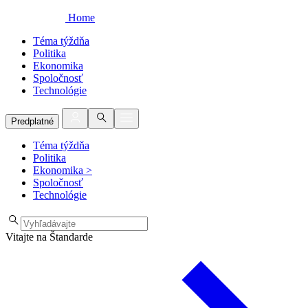
Home
Téma týždňa
Politika
Ekonomika
Spoločnosť
Technológie
Predplatné
Téma týždňa
Politika
Ekonomika
>
Spoločnosť
Technológie
Vitajte na Štandarde