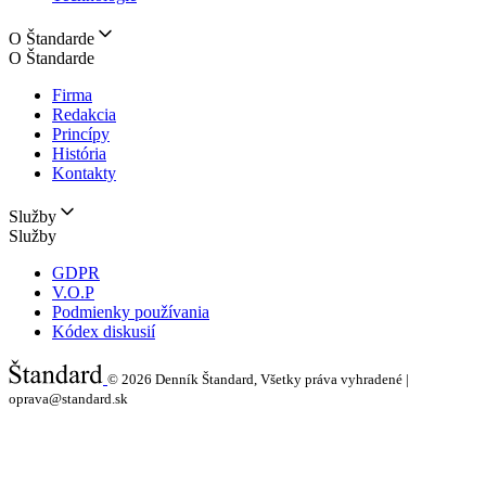
O Štandarde
O Štandarde
Firma
Redakcia
Princípy
História
Kontakty
Služby
Služby
GDPR
V.O.P
Podmienky používania
Kódex diskusií
© 2026
Denník Štandard, Všetky práva vyhradené |
oprava@standard.sk