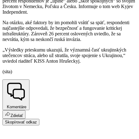
percent respondentov je „úplne“ alebo „skôr spokojných“ so svojim
životom v Nemecku, Poľsku a Česku. Informuje o tom web Kyjev
Independent.
Na otázku, aké faktory by im pomohli vrátiť sa späť, respondenti
najčastejšie odpovedali, že bezpečnosť a fungovanie kritickej
infraštruktúry. Zároveň 26 percent oslovených uviedlo, že sa
nevrátia, kým sa neskončí ruská invázia.
„Výsledky prieskumu ukazujú, že významná časť ukrajinských
utečencov stráca, alebo už stratila, svoje spojenie s Ukrajinou,“
uviedol riaditeľ KISS Anton Hrušeckyj.
(sita)
Komentáre
Zdielať
Skopírovať odkaz