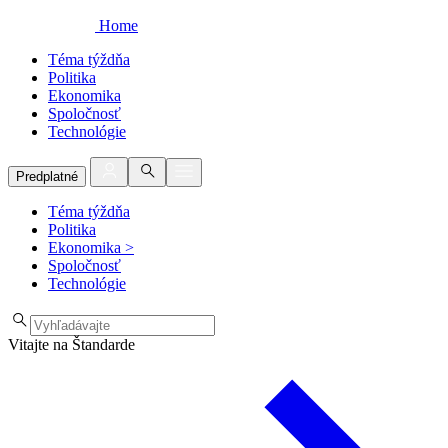
Home
Téma týždňa
Politika
Ekonomika
Spoločnosť
Technológie
Predplatné
Téma týždňa
Politika
Ekonomika
>
Spoločnosť
Technológie
Vitajte na Štandarde