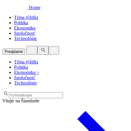
Home
Téma týždňa
Politika
Ekonomika
Spoločnosť
Technológie
Predplatné
Téma týždňa
Politika
Ekonomika
>
Spoločnosť
Technológie
Vitajte na Štandarde