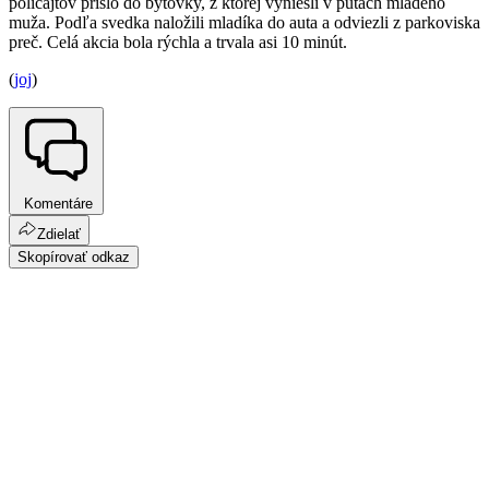
policajtov prišlo do bytovky, z ktorej vyniesli v putách mladého
muža. Podľa svedka naložili mladíka do auta a odviezli z parkoviska
preč. Celá akcia bola rýchla a trvala asi 10 minút.
(
joj
)
Komentáre
Zdielať
Skopírovať odkaz