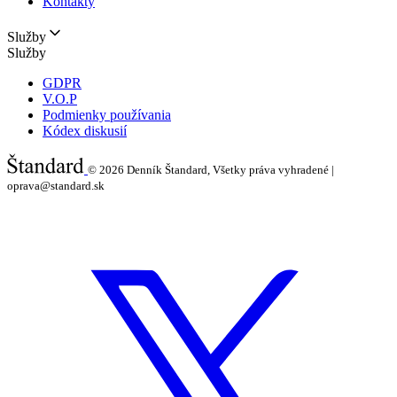
Kontakty
Služby
Služby
GDPR
V.O.P
Podmienky používania
Kódex diskusií
© 2026
Denník Štandard, Všetky práva vyhradené |
oprava@standard.sk