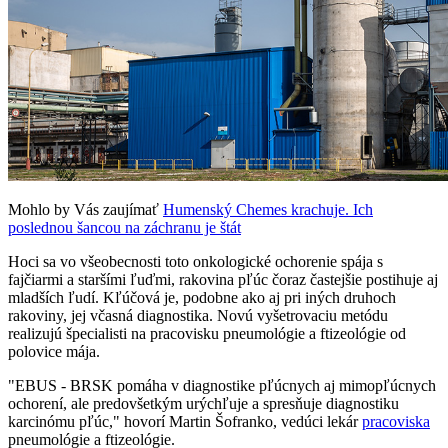
Mohlo by Vás zaujímať
Humenský Chemes krachuje. Ich
poslednou šancou na záchranu je štát
Hoci sa vo všeobecnosti toto onkologické ochorenie spája s
fajčiarmi a staršími ľuďmi, rakovina pľúc čoraz častejšie postihuje aj
mladších ľudí. Kľúčová je, podobne ako aj pri iných druhoch
rakoviny, jej včasná diagnostika. Novú vyšetrovaciu metódu
realizujú špecialisti na pracovisku pneumológie a ftizeológie od
polovice mája.
"EBUS - BRSK pomáha v diagnostike pľúcnych aj mimopľúcnych
ochorení, ale predovšetkým urýchľuje a spresňuje diagnostiku
karcinómu pľúc," hovorí Martin Šofranko, vedúci lekár
pracoviska
pneumológie a ftizeológie.