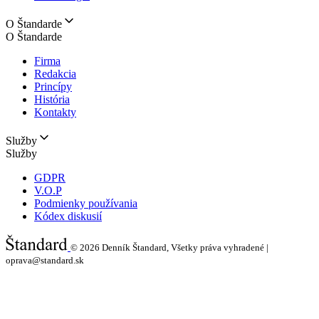
O Štandarde
O Štandarde
Firma
Redakcia
Princípy
História
Kontakty
Služby
Služby
GDPR
V.O.P
Podmienky používania
Kódex diskusií
© 2026
Denník Štandard, Všetky práva vyhradené |
oprava@standard.sk