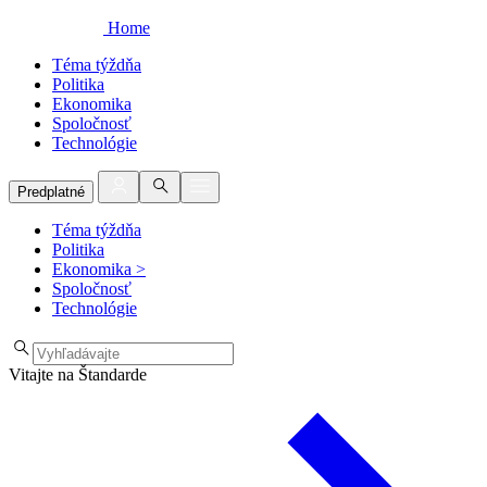
Home
Téma týždňa
Politika
Ekonomika
Spoločnosť
Technológie
Predplatné
Téma týždňa
Politika
Ekonomika
>
Spoločnosť
Technológie
Vitajte na Štandarde