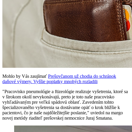
Mohlo by Vás zaujímať
Prešovčanom už chodia do schránok
daňové výmery. Vyššie poplatky mnohých rozladili
"Pracovisko pneumológie a ftizeológie realizuje vyšetrenia, ktoré sa
v širokom okolí nevykonávajú, preto je toto naše pracovisko
vyhľadávaným pre veľkú spádovú oblasť. Zavedením tohto
špecializovaného vyšetrenia sa dostávame opäť o krok bližšie k
pacientovi, čo je naše najdôležitejšie poslanie," uviedol na margo
novej metódy riaditeľ prešovskej nemocnice Juraj Smatana.