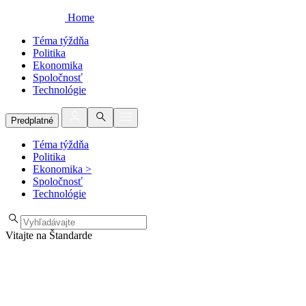
Home
Téma týždňa
Politika
Ekonomika
Spoločnosť
Technológie
Predplatné
Téma týždňa
Politika
Ekonomika
>
Spoločnosť
Technológie
Vitajte na Štandarde