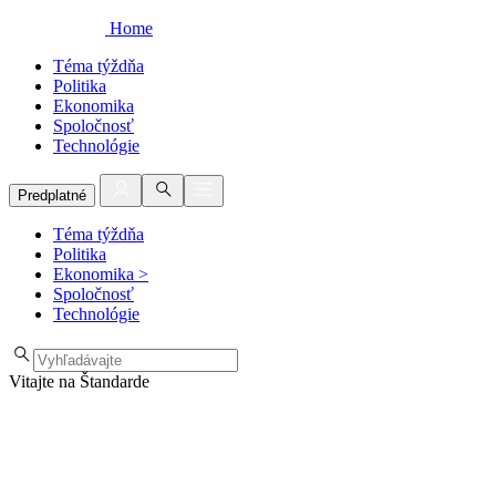
Home
Téma týždňa
Politika
Ekonomika
Spoločnosť
Technológie
Predplatné
Téma týždňa
Politika
Ekonomika
>
Spoločnosť
Technológie
Vitajte na Štandarde