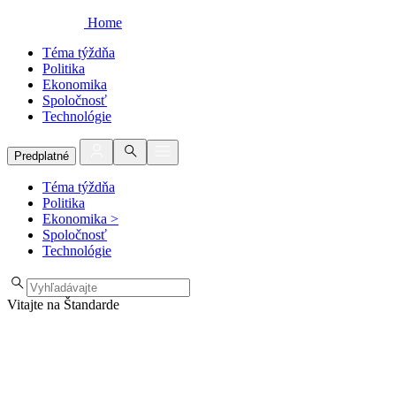
Home
Téma týždňa
Politika
Ekonomika
Spoločnosť
Technológie
Predplatné
Téma týždňa
Politika
Ekonomika
>
Spoločnosť
Technológie
Vitajte na Štandarde