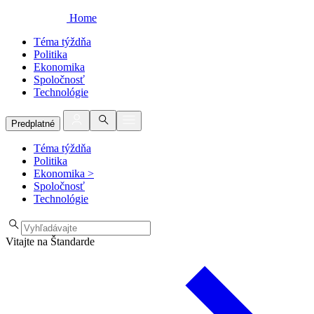
Home
Téma týždňa
Politika
Ekonomika
Spoločnosť
Technológie
Predplatné
Téma týždňa
Politika
Ekonomika
>
Spoločnosť
Technológie
Vitajte na Štandarde