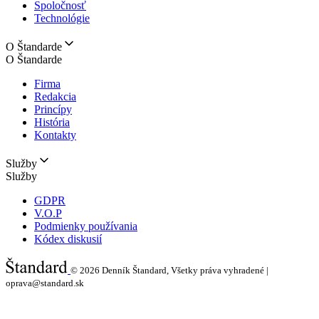
Spoločnosť
Technológie
O Štandarde
O Štandarde
Firma
Redakcia
Princípy
História
Kontakty
Služby
Služby
GDPR
V.O.P
Podmienky používania
Kódex diskusií
© 2026
Denník Štandard, Všetky práva vyhradené |
oprava@standard.sk