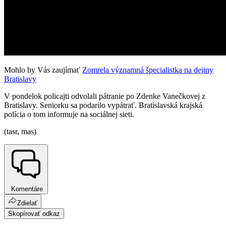
Mohlo by Vás zaujímať
Zomrela významná špecialistka na dejiny
Bratislavy
V pondelok policajti odvolali pátranie po Zdenke Vanečkovej z
Bratislavy. Seniorku sa podarilo vypátrať. Bratislavská krajská
polícia o tom informuje na sociálnej sieti.
(tasr, mas)
Komentáre
Zdielať
Skopírovať odkaz