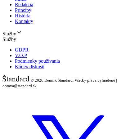
Redakcia
Princípy
História
Kontakty
Služby
Služby
GDPR
V.O.P
Podmienky používania
Kódex diskusií
© 2026
Denník Štandard, Všetky práva vyhradené |
oprava@standard.sk