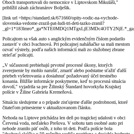
Oboch transportovali do nemocnice v Liptovskom Mikuláši,"
priblížil zásah záchranárov Bolješik.
[link url =https://standard.sk/671660/opity-vodic-na-vychode-
slovenska-vedome-zrazil-pat-ludi-tri-deti-tazko-zranil?
_gl=1*183lmro*_ga*NTE0MDQ1MTgxLjE3MDc4OTY2NjE.*_
Policajtom sa však auto s anglickým evidenčným číslom podarilo
zastaviť v obci Ivachnová. Pri policajnej naháňačke sa mali mestom
ozvať výstrely, podľa našich informácií mali zo služobnej zbrane
strieľať policajti.
„V súčasnosti prebiehajú prvotné procesné úkony, ktorých
zverejnenie by mohlo narušiť, zmariť alebo podstatne sťažiť ďalší
priebeh vyšetrovania a dosiahnuť požadovaný účel trestného
konania. Bližšie informácie poskytneme, keď to procesná situácia
dovolí," vyjadrila sa pre Žilinský Štandard hovorkyňa Krajskej
polície v Žiline Gabriela Kremeňová.
Situáciu sledujeme a o prípade zisťujeme ďalšie podrobnosti, ktoré
čitateľom prinesieme v aktualizovanom článku.
Nehoda na Liptove prichádza len deň po tragickej udalosti v obci
Červená voda, neďaleko Prešova. V sobotu tam osobné auto pri
nehode zranilo päť osôb, z toho tri deti. Podľa polície bola
"dychová skúška u 59-ročného vodiča pozitívna a dosiahla hodnotu