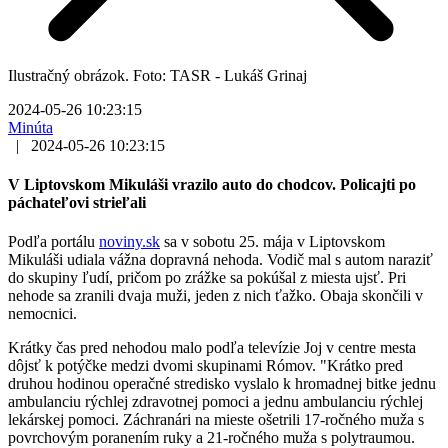
Ilustračný obrázok. Foto: TASR - Lukáš Grinaj
2024-05-26 10:23:15
Minúta
|
2024-05-26 10:23:15
V Liptovskom Mikuláši vrazilo auto do chodcov. Policajti po
páchateľovi strieľali
Podľa portálu
noviny.sk
sa v sobotu 25. mája v Liptovskom
Mikuláši udiala vážna dopravná nehoda. Vodič mal s autom naraziť
do skupiny ľudí, pričom po zrážke sa pokúšal z miesta ujsť. Pri
nehode sa zranili dvaja muži, jeden z nich ťažko. Obaja skončili v
nemocnici.
Krátky čas pred nehodou malo podľa televízie Joj v centre mesta
dôjsť k potýčke medzi dvomi skupinami Rómov. "Krátko pred
druhou hodinou operačné stredisko vyslalo k hromadnej bitke jednu
ambulanciu rýchlej zdravotnej pomoci a jednu ambulanciu rýchlej
lekárskej pomoci. Záchranári na mieste ošetrili 17-ročného muža s
povrchovým poranením ruky a 21-ročného muža s polytraumou.