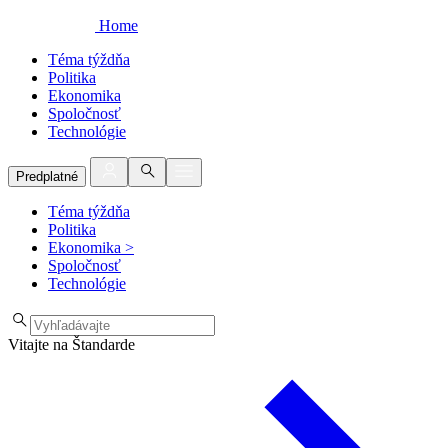
Home
Téma týždňa
Politika
Ekonomika
Spoločnosť
Technológie
Predplatné
Téma týždňa
Politika
Ekonomika
>
Spoločnosť
Technológie
Vitajte na Štandarde