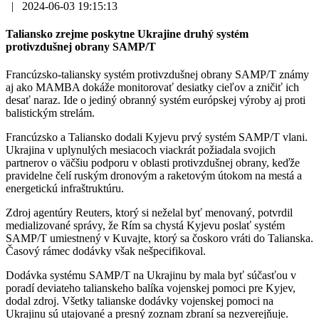
|
2024-06-03 19:15:13
Taliansko zrejme poskytne Ukrajine druhý systém
protivzdušnej obrany SAMP/T
Francúzsko-taliansky systém protivzdušnej obrany SAMP/T známy
aj ako MAMBA dokáže monitorovať desiatky cieľov a zničiť ich
desať naraz. Ide o jediný obranný systém európskej výroby aj proti
balistickým strelám.
Francúzsko a Taliansko dodali Kyjevu prvý systém SAMP/T vlani.
Ukrajina v uplynulých mesiacoch viackrát požiadala svojich
partnerov o väčšiu podporu v oblasti protivzdušnej obrany, keďže
pravidelne čelí ruským dronovým a raketovým útokom na mestá a
energetickú infraštruktúru.
Zdroj agentúry Reuters, ktorý si neželal byť menovaný, potvrdil
medializované správy, že Rím sa chystá Kyjevu poslať systém
SAMP/T umiestnený v Kuvajte, ktorý sa čoskoro vráti do Talianska.
Časový rámec dodávky však nešpecifikoval.
Dodávka systému SAMP/T na Ukrajinu by mala byť súčasťou v
poradí deviateho talianskeho balíka vojenskej pomoci pre Kyjev,
dodal zdroj. Všetky talianske dodávky vojenskej pomoci na
Ukrajinu sú utajované a presný zoznam zbraní sa nezverejňuje.