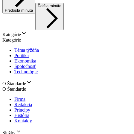
Ďalšia minúta
Predošlá minúta
Kategórie
Kategórie
Téma týždňa
Politika
Ekonomika
Spoločnosť
Technológie
O Štandarde
O Štandarde
Firma
Redakcia
Princípy
História
Kontakty
Služby