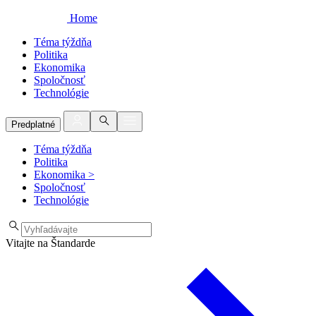
Home
Téma týždňa
Politika
Ekonomika
Spoločnosť
Technológie
Predplatné
Téma týždňa
Politika
Ekonomika
>
Spoločnosť
Technológie
Vitajte na Štandarde