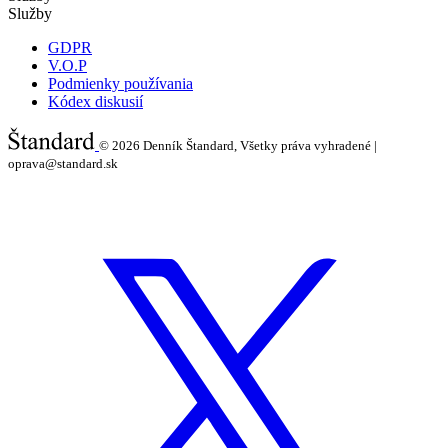
Služby
GDPR
V.O.P
Podmienky používania
Kódex diskusií
© 2026
Denník Štandard, Všetky práva vyhradené |
oprava@standard.sk