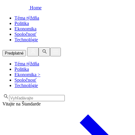
Home
Téma týždňa
Politika
Ekonomika
Spoločnosť
Technológie
Predplatné
Téma týždňa
Politika
Ekonomika
>
Spoločnosť
Technológie
Vitajte na Štandarde