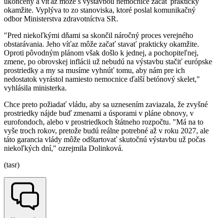
ukončený a víťaz môže s výstavbou nemocnice začať prakticky
okamžite. Vyplýva to zo stanoviska, ktoré poslal komunikačný
odbor Ministerstva zdravotníctva SR.
"Pred niekoľkými dňami sa skončil náročný proces verejného
obstarávania. Jeho víťaz môže začať stavať prakticky okamžite.
Oproti pôvodným plánom však došlo k jednej, a pochopiteľnej,
zmene, po obrovskej inflácii už nebudú na výstavbu stačiť európske
prostriedky a my sa musíme vyhnúť tomu, aby nám pre ich
nedostatok vyrástol namiesto nemocnice ďalší betónový skelet,"
vyhlásila ministerka.
Chce preto požiadať vládu, aby sa uznesením zaviazala, že zvyšné
prostriedky nájde buď zmenami a úsporami v pláne obnovy, v
eurofondoch, alebo v prostriedkoch štátneho rozpočtu. "Má na to
vyše troch rokov, pretože budú reálne potrebné až v roku 2027, ale
táto garancia vlády môže odštartovať skutočnú výstavbu už počas
niekoľkých dní," ozrejmila Dolinková.
(tasr)