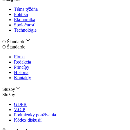
Téma týždňa
Politika
Ekonomika
Spoločnosť
Technológie
O Štandarde
O Štandarde
Firma
Redakcia
Princípy
História
Kontakty
Služby
Služby
GDPR
V.O.P
Podmienky používania
Kódex diskusií