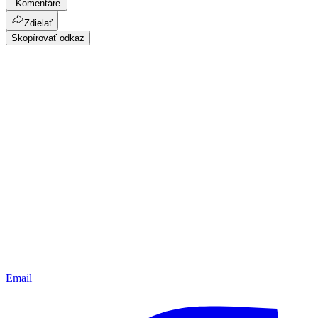
Komentáre
Zdielať
Skopírovať odkaz
Email