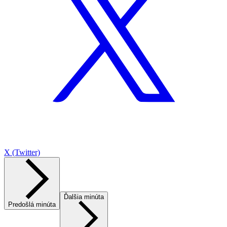
X (Twitter)
Ďalšia minúta
Predošlá minúta