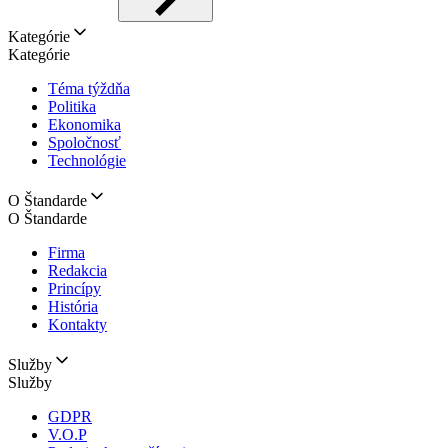
Kategórie
Kategórie
Téma týždňa
Politika
Ekonomika
Spoločnosť
Technológie
O Štandarde
O Štandarde
Firma
Redakcia
Princípy
História
Kontakty
Služby
Služby
GDPR
V.O.P