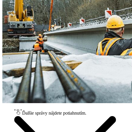
Ďalšie správy nájdete potiahnutím.