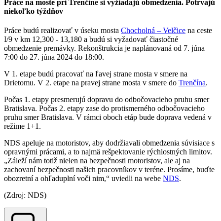
Práce na moste pri Trenčíne si vyžiadajú obmedzenia. Potrvajú
niekoľko týždňov
Práce budú realizovať v úseku mosta
Chocholná – Velčice
na ceste
I/9 v km 12,300 - 13,180 a budú si vyžadovať čiastočné
obmedzenie premávky. Rekonštrukcia je naplánovaná od 7. júna
7:00 do 27. júna 2024 do 18:00.
V 1. etape budú pracovať na ľavej strane mosta v smere na
Drietomu. V 2. etape na pravej strane mosta v smere do
Trenčína
.
Počas 1. etapy presmerujú dopravu do odbočovacieho pruhu smer
Bratislava. Počas 2. etapy zase do protismerného odbočovacieho
pruhu smer Bratislava. V rámci oboch etáp bude doprava vedená v
režime 1+1.
NDS apeluje na motoristov, aby dodržiavali obmedzenia súvisiace s
opravnými prácami, a to najmä rešpektovanie rýchlostných limitov.
„Záleží nám totiž nielen na bezpečnosti motoristov, ale aj na
zachovaní bezpečnosti našich pracovníkov v teréne. Prosíme, buďte
obozretní a ohľaduplní voči nim,“ uviedli na webe
NDS
.
(Zdroj: NDS)