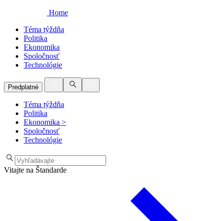
Home
Téma týždňa
Politika
Ekonomika
Spoločnosť
Technológie
Predplatné
Téma týždňa
Politika
Ekonomika
>
Spoločnosť
Technológie
Vitajte na Štandarde