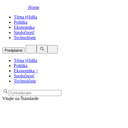
Home
Téma týždňa
Politika
Ekonomika
Spoločnosť
Technológie
Predplatné
Téma týždňa
Politika
Ekonomika
>
Spoločnosť
Technológie
Vitajte na Štandarde