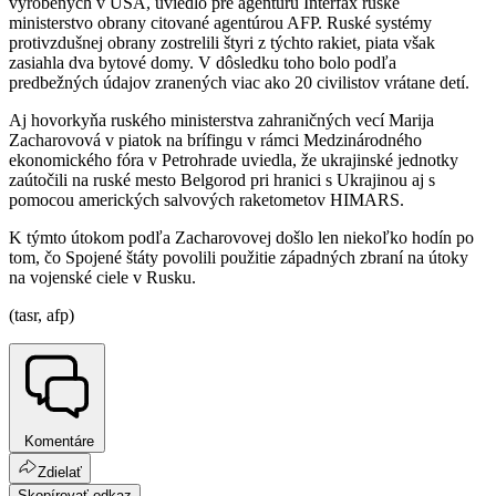
vyrobených v USA, uviedlo pre agentúru Interfax ruské
ministerstvo obrany citované agentúrou AFP. Ruské systémy
protivzdušnej obrany zostrelili štyri z týchto rakiet, piata však
zasiahla dva bytové domy. V dôsledku toho bolo podľa
predbežných údajov zranených viac ako 20 civilistov vrátane detí.
Aj hovorkyňa ruského ministerstva zahraničných vecí Marija
Zacharovová v piatok na brífingu v rámci Medzinárodného
ekonomického fóra v Petrohrade uviedla, že ukrajinské jednotky
zaútočili na ruské mesto Belgorod pri hranici s Ukrajinou aj s
pomocou amerických salvových raketometov HIMARS.
K týmto útokom podľa Zacharovovej došlo len niekoľko hodín po
tom, čo Spojené štáty povolili použitie západných zbraní na útoky
na vojenské ciele v Rusku.
(tasr, afp)
Komentáre
Zdielať
Skopírovať odkaz