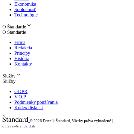
Ekonomika
Spoločnosť
Technológie
O Štandarde
O Štandarde
Firma
Redakcia
Princípy
História
Kontakty
Služby
Služby
GDPR
V.O.P
Podmienky používania
Kódex diskusií
© 2026
Denník Štandard, Všetky práva vyhradené |
oprava@standard.sk