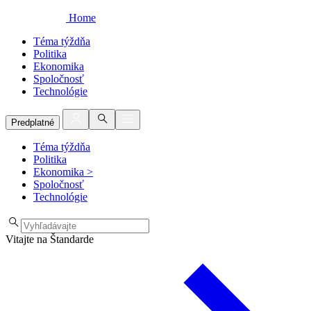
Home
Téma týždňa
Politika
Ekonomika
Spoločnosť
Technológie
Predplatné
Téma týždňa
Politika
Ekonomika
>
Spoločnosť
Technológie
Vitajte na Štandarde