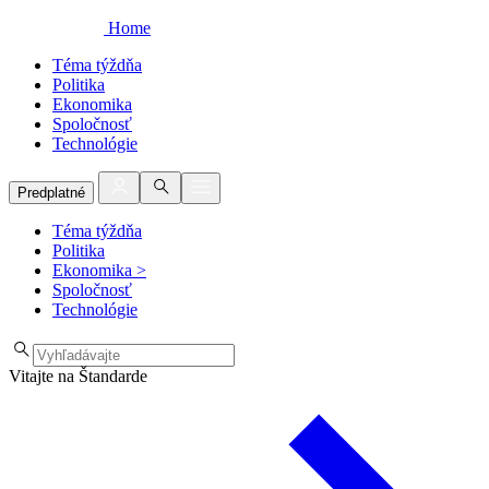
Home
Téma týždňa
Politika
Ekonomika
Spoločnosť
Technológie
Predplatné
Téma týždňa
Politika
Ekonomika
>
Spoločnosť
Technológie
Vitajte na Štandarde