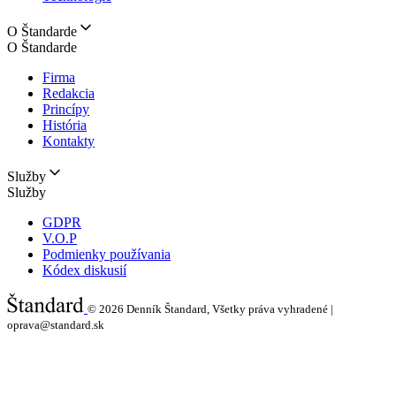
O Štandarde
O Štandarde
Firma
Redakcia
Princípy
História
Kontakty
Služby
Služby
GDPR
V.O.P
Podmienky používania
Kódex diskusií
© 2026
Denník Štandard, Všetky práva vyhradené |
oprava@standard.sk