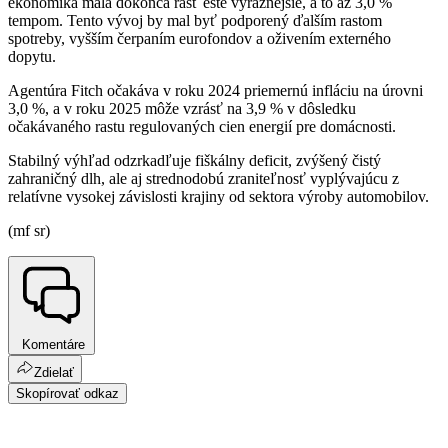
ekonomika mala dokonca rásť ešte výraznejšie, a to až 3,0 %
tempom. Tento vývoj by mal byť podporený ďalším rastom
spotreby, vyšším čerpaním eurofondov a oživením externého
dopytu.
Agentúra Fitch očakáva v roku 2024 priemernú infláciu na úrovni
3,0 %, a v roku 2025 môže vzrásť na 3,9 % v dôsledku
očakávaného rastu regulovaných cien energií pre domácnosti.
Stabilný výhľad odzrkadľuje fiškálny deficit, zvýšený čistý
zahraničný dlh, ale aj strednodobú zraniteľnosť vyplývajúcu z
relatívne vysokej závislosti krajiny od sektora výroby automobilov.
(mf sr)
Komentáre
Zdielať
Skopírovať odkaz