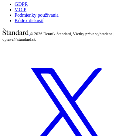
GDPR
V.O.P
Podmienky používania
Kódex diskusií
© 2026
Denník Štandard, Všetky práva vyhradené |
oprava@standard.sk