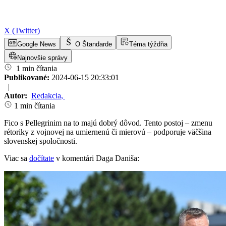
X (Twitter)
Google News
O Štandarde
Téma týždňa
Najnovšie správy
1 min čítania
Publikované:
2024-06-15 20:33:01
|
Autor:
Redakcia
,
1 min čítania
Fico s Pellegrinim na to majú dobrý dôvod. Tento postoj – zmenu
rétoriky z vojnovej na umiernenú či mierovú – podporuje väčšina
slovenskej spoločnosti.
Viac sa
dočítate
v komentári Daga Daniša: