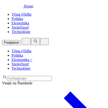
Home
Téma týždňa
Politika
Ekonomika
Spoločnosť
Technológie
Predplatné
Téma týždňa
Politika
Ekonomika
>
Spoločnosť
Technológie
Vitajte na Štandarde