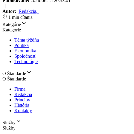
Publikované:
2024-06-15 20:33:01
|
Autor:
Redakcia
,
1 min čítania
Kategórie
Kategórie
Téma týždňa
Politika
Ekonomika
Spoločnosť
Technológie
O Štandarde
O Štandarde
Firma
Redakcia
Princípy
História
Kontakty
Služby
Služby