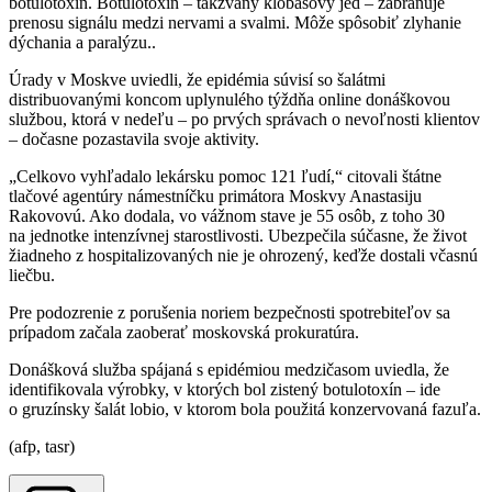
botulotoxín. Botulotoxín – takzvaný klobásový jed – zabraňuje
prenosu signálu medzi nervami a svalmi. Môže spôsobiť zlyhanie
dýchania a paralýzu..
Úrady v Moskve uviedli, že epidémia súvisí so šalátmi
distribuovanými koncom uplynulého týždňa online donáškovou
službou, ktorá v nedeľu – po prvých správach o nevoľnosti klientov
– dočasne pozastavila svoje aktivity.
„Celkovo vyhľadalo lekársku pomoc 121 ľudí,“ citovali štátne
tlačové agentúry námestníčku primátora Moskvy Anastasiju
Rakovovú. Ako dodala, vo vážnom stave je 55 osôb, z toho 30
na jednotke intenzívnej starostlivosti. Ubezpečila súčasne, že život
žiadneho z hospitalizovaných nie je ohrozený, keďže dostali včasnú
liečbu.
Pre podozrenie z porušenia noriem bezpečnosti spotrebiteľov sa
prípadom začala zaoberať moskovská prokuratúra.
Donášková služba spájaná s epidémiou medzičasom uviedla, že
identifikovala výrobky, v ktorých bol zistený botulotoxín – ide
o gruzínsky šalát lobio, v ktorom bola použitá konzervovaná fazuľa.
(afp, tasr)