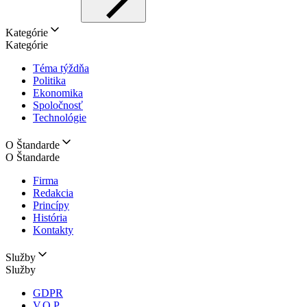
Kategórie
Kategórie
Téma týždňa
Politika
Ekonomika
Spoločnosť
Technológie
O Štandarde
O Štandarde
Firma
Redakcia
Princípy
História
Kontakty
Služby
Služby
GDPR
V.O.P