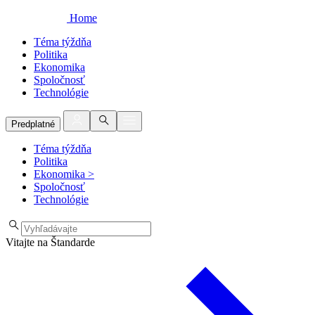
Home
Téma týždňa
Politika
Ekonomika
Spoločnosť
Technológie
Predplatné
Téma týždňa
Politika
Ekonomika
>
Spoločnosť
Technológie
Vitajte na Štandarde