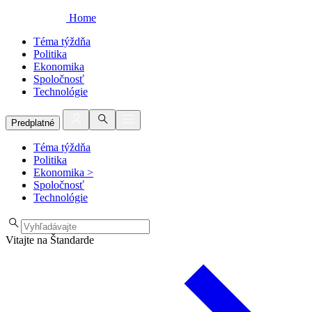
Home
Téma týždňa
Politika
Ekonomika
Spoločnosť
Technológie
Predplatné
Téma týždňa
Politika
Ekonomika
>
Spoločnosť
Technológie
Vitajte na Štandarde