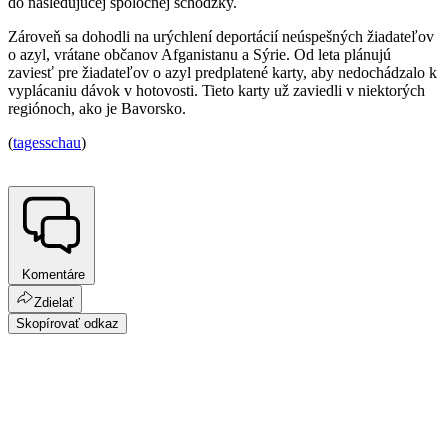
do nasledujúcej spoločnej schôdzky.
Zároveň sa dohodli na urýchlení deportácií neúspešných žiadateľov
o azyl, vrátane občanov Afganistanu a Sýrie. Od leta plánujú
zaviesť pre žiadateľov o azyl predplatené karty, aby nedochádzalo k
vyplácaniu dávok v hotovosti. Tieto karty už zaviedli v niektorých
regiónoch, ako je Bavorsko.
(
tagesschau
)
Komentáre
Zdielať
Skopírovať odkaz