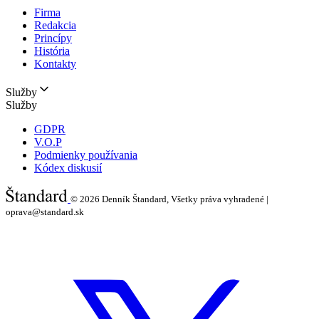
Firma
Redakcia
Princípy
História
Kontakty
Služby
Služby
GDPR
V.O.P
Podmienky používania
Kódex diskusií
© 2026
Denník Štandard, Všetky práva vyhradené |
oprava@standard.sk