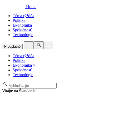
Home
Téma týždňa
Politika
Ekonomika
Spoločnosť
Technológie
Predplatné
Téma týždňa
Politika
Ekonomika
>
Spoločnosť
Technológie
Vitajte na Štandarde