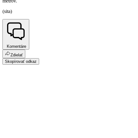
metrov.
(sita)
Komentáre
Zdielať
Skopírovať odkaz