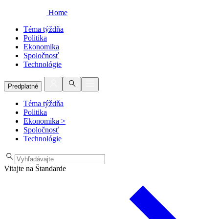
Home
Téma týždňa
Politika
Ekonomika
Spoločnosť
Technológie
Predplatné
Téma týždňa
Politika
Ekonomika
>
Spoločnosť
Technológie
Vitajte na Štandarde