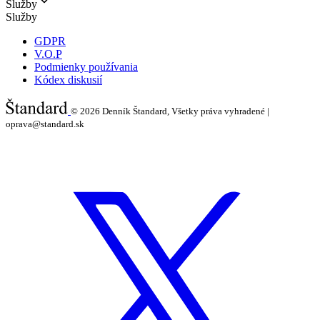
Služby
Služby
GDPR
V.O.P
Podmienky používania
Kódex diskusií
© 2026
Denník Štandard, Všetky práva vyhradené |
oprava@standard.sk