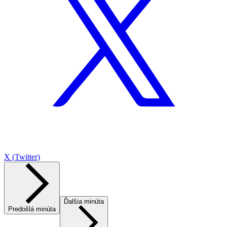
X (Twitter)
Ďalšia minúta
Predošlá minúta