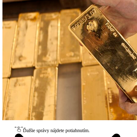
Ďalšie správy nájdete potiahnutím.