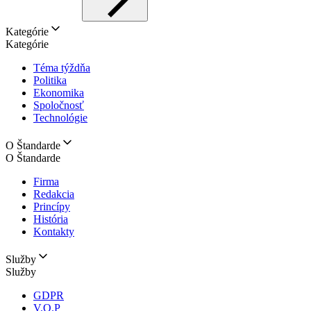
Kategórie
Kategórie
Téma týždňa
Politika
Ekonomika
Spoločnosť
Technológie
O Štandarde
O Štandarde
Firma
Redakcia
Princípy
História
Kontakty
Služby
Služby
GDPR
V.O.P