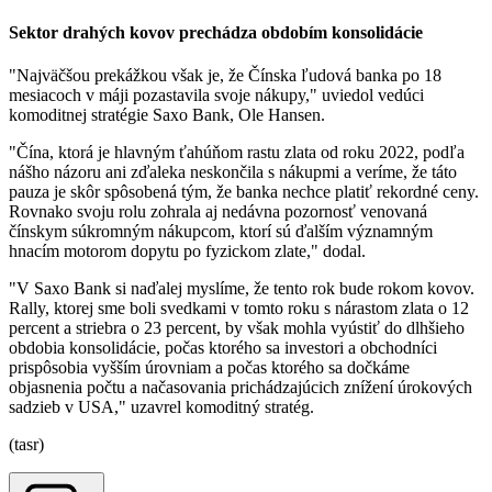
Sektor drahých kovov prechádza obdobím konsolidácie
"Najväčšou prekážkou však je, že Čínska ľudová banka po 18
mesiacoch v máji pozastavila svoje nákupy," uviedol vedúci
komoditnej stratégie Saxo Bank, Ole Hansen.
"Čína, ktorá je hlavným ťahúňom rastu zlata od roku 2022, podľa
nášho názoru ani zďaleka neskončila s nákupmi a veríme, že táto
pauza je skôr spôsobená tým, že banka nechce platiť rekordné ceny.
Rovnako svoju rolu zohrala aj nedávna pozornosť venovaná
čínskym súkromným nákupcom, ktorí sú ďalším významným
hnacím motorom dopytu po fyzickom zlate," dodal.
"V Saxo Bank si naďalej myslíme, že tento rok bude rokom kovov.
Rally, ktorej sme boli svedkami v tomto roku s nárastom zlata o 12
percent a striebra o 23 percent, by však mohla vyústiť do dlhšieho
obdobia konsolidácie, počas ktorého sa investori a obchodníci
prispôsobia vyšším úrovniam a počas ktorého sa dočkáme
objasnenia počtu a načasovania prichádzajúcich znížení úrokových
sadzieb v USA," uzavrel komoditný stratég.
(tasr)