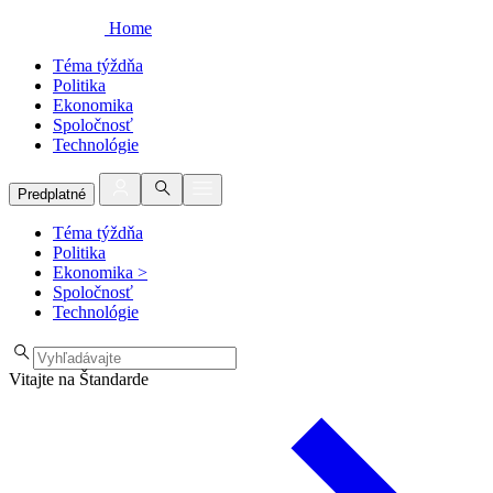
Home
Téma týždňa
Politika
Ekonomika
Spoločnosť
Technológie
Predplatné
Téma týždňa
Politika
Ekonomika
>
Spoločnosť
Technológie
Vitajte na Štandarde