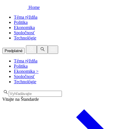
Home
Téma týždňa
Politika
Ekonomika
Spoločnosť
Technológie
Predplatné
Téma týždňa
Politika
Ekonomika
>
Spoločnosť
Technológie
Vitajte na Štandarde