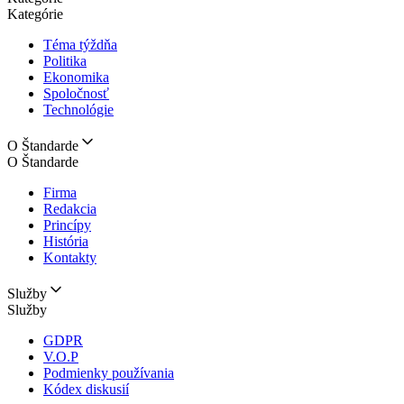
Kategórie
Téma týždňa
Politika
Ekonomika
Spoločnosť
Technológie
O Štandarde
O Štandarde
Firma
Redakcia
Princípy
História
Kontakty
Služby
Služby
GDPR
V.O.P
Podmienky používania
Kódex diskusií