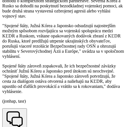
dohodu o komplexnom strategickom partnerstve. Severná Kórea a
Rusko sa dohodli na poskytnutí bezodkladnej vojenskej pomoci, ak
bude druhá strana vystavená ozbrojenej agresii alebo vyhlási
vojnový stav.
"Spojené štáty, Južná Kórea a Japonsko odsudzujú najostrejším
možným spôsobom rozvíjajúcu sa vojenskú spoluprácu medzi
KĽDR a Ruskom, vrátane opakovaných dodávok zbraní z KĽDR
do Ruska, ktoré predlžujú utrpenie ukrajinských obyvateľov,
porušujú viaceré rezolúcie Bezpečnostnej rady OSN a ohrozujú
stabilitu v Severovýchodnej Ázii a Európe," uvádza sa v spoločnom
vyhlásení.
Spojené štáty zároveň zopakovali, že ich bezpečnostné záväzky
ochrániť Južnú Kóreu a Japonsko pred útokom sú neochvejné.
"Spojené štáty, Južná Kórea a Japonsko zároveň potvrdzujú, že
cesta za dialógom ostáva otvorená a naliehajú na KĽDR, aby
upustilo od ďalších provokácií a vrátilo sa k rokovaniam," dodáva
vyhlásenie.
(jonhap, tasr)