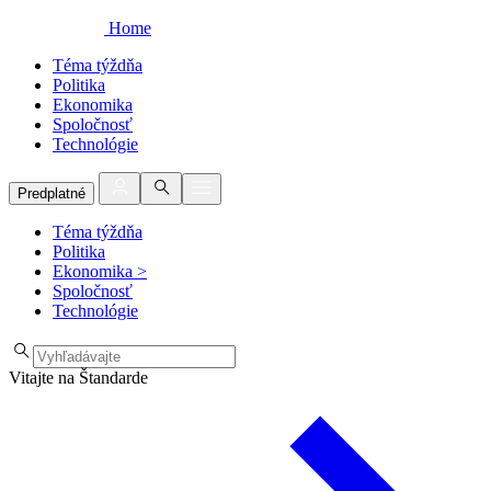
Home
Téma týždňa
Politika
Ekonomika
Spoločnosť
Technológie
Predplatné
Téma týždňa
Politika
Ekonomika
>
Spoločnosť
Technológie
Vitajte na Štandarde