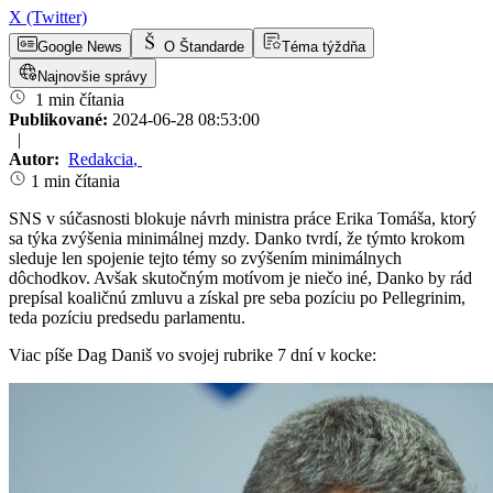
X (Twitter)
Google News
O Štandarde
Téma týždňa
Najnovšie správy
1 min čítania
Publikované:
2024-06-28 08:53:00
|
Autor:
Redakcia
,
1 min čítania
SNS v súčasnosti blokuje návrh ministra práce Erika Tomáša, ktorý
sa týka zvýšenia minimálnej mzdy. Danko tvrdí, že týmto krokom
sleduje len spojenie tejto témy so zvýšením minimálnych
dôchodkov. Avšak skutočným motívom je niečo iné, Danko by rád
prepísal koaličnú zmluvu a získal pre seba pozíciu po Pellegrinim,
teda pozíciu predsedu parlamentu.
Viac píše Dag Daniš vo svojej rubrike 7 dní v kocke: