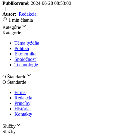
Publikované:
2024-06-28 08:53:00
|
Autor:
Redakcia
,
1 min čítania
Kategórie
Kategórie
Téma týždňa
Politika
Ekonomika
Spoločnosť
Technológie
O Štandarde
O Štandarde
Firma
Redakcia
Princípy
História
Kontakty
Služby
Služby