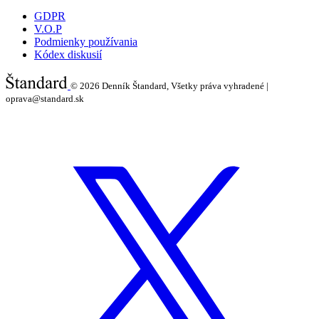
GDPR
V.O.P
Podmienky používania
Kódex diskusií
© 2026
Denník Štandard, Všetky práva vyhradené |
oprava@standard.sk