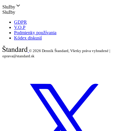
Služby
Služby
GDPR
V.O.P
Podmienky používania
Kódex diskusií
© 2026
Denník Štandard, Všetky práva vyhradené |
oprava@standard.sk