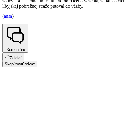
zadržali a následne umiestnili do domáceho väzenia, zatiaľ čo člen
líbyjskej pobrežnej stráže putoval do väzby.
(
ansa
)
Komentáre
Zdielať
Skopírovať odkaz