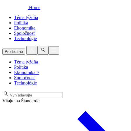
Home
Téma týždňa
Politika
Ekonomika
Spoločnosť
Technológie
Predplatné
Téma týždňa
Politika
Ekonomika
>
Spoločnosť
Technológie
Vitajte na Štandarde