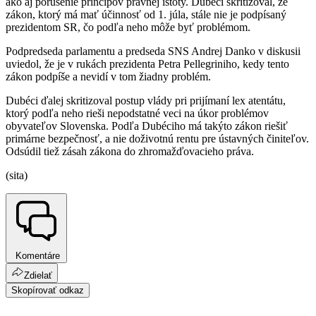
ako aj porušenie princípov právnej istoty. Dubéci skritizoval, že
zákon, ktorý má mať účinnosť od 1. júla, stále nie je podpísaný
prezidentom SR, čo podľa neho môže byť problémom.
Podpredseda parlamentu a predseda SNS Andrej Danko v diskusii
uviedol, že je v rukách prezidenta Petra Pellegriniho, kedy tento
zákon podpíše a nevidí v tom žiadny problém.
Dubéci ďalej skritizoval postup vlády pri prijímaní lex atentátu,
ktorý podľa neho rieši nepodstatné veci na úkor problémov
obyvateľov Slovenska. Podľa Dubéciho má takýto zákon riešiť
primárne bezpečnosť, a nie doživotnú rentu pre ústavných činiteľov.
Odsúdil tiež zásah zákona do zhromažďovacieho práva.
(sita)
Komentáre
Zdielať
Skopírovať odkaz