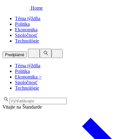
Home
Téma týždňa
Politika
Ekonomika
Spoločnosť
Technológie
Predplatné
Téma týždňa
Politika
Ekonomika
>
Spoločnosť
Technológie
Vitajte na Štandarde