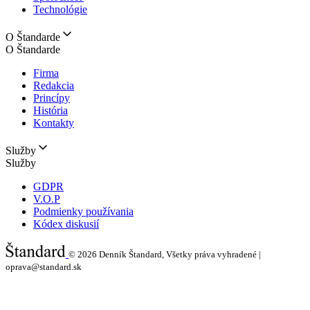
Technológie
O Štandarde
O Štandarde
Firma
Redakcia
Princípy
História
Kontakty
Služby
Služby
GDPR
V.O.P
Podmienky používania
Kódex diskusií
© 2026
Denník Štandard, Všetky práva vyhradené |
oprava@standard.sk