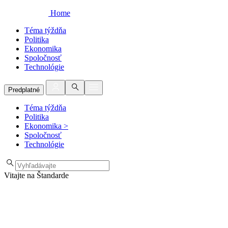
Home
Téma týždňa
Politika
Ekonomika
Spoločnosť
Technológie
Predplatné
Téma týždňa
Politika
Ekonomika
>
Spoločnosť
Technológie
Vitajte na Štandarde