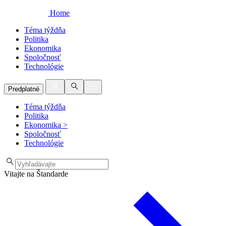
Home
Téma týždňa
Politika
Ekonomika
Spoločnosť
Technológie
Predplatné
Téma týždňa
Politika
Ekonomika
>
Spoločnosť
Technológie
Vitajte na Štandarde