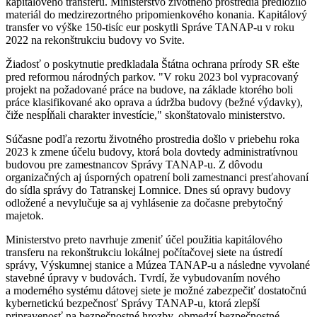
kapitálového transferu. Ministerstvo životného prostredia predložilo
materiál do medzirezortného pripomienkového konania. Kapitálový
transfer vo výške 150-tisíc eur poskytli Správe TANAP-u v roku
2022 na rekonštrukciu budovy vo Svite.
Žiadosť o poskytnutie predkladala Štátna ochrana prírody SR ešte
pred reformou národných parkov. "V roku 2023 bol vypracovaný
projekt na požadované práce na budove, na základe ktorého boli
práce klasifikované ako oprava a údržba budovy (bežné výdavky),
čiže nespĺňali charakter investície," skonštatovalo ministerstvo.
Súčasne podľa rezortu životného prostredia došlo v priebehu roka
2023 k zmene účelu budovy, ktorá bola dovtedy administratívnou
budovou pre zamestnancov Správy TANAP-u. Z dôvodu
organizačných aj úsporných opatrení boli zamestnanci presťahovaní
do sídla správy do Tatranskej Lomnice. Dnes sú opravy budovy
odložené a nevylučuje sa aj vyhlásenie za dočasne prebytočný
majetok.
Ministerstvo preto navrhuje zmeniť účel použitia kapitálového
transferu na rekonštrukciu lokálnej počítačovej siete na ústredí
správy, Výskumnej stanice a Múzea TANAP-u a následne vyvolané
stavebné úpravy v budovách. Tvrdí, že vybudovaním nového
a moderného systému dátovej siete je možné zabezpečiť dostatočnú
kybernetickú bezpečnosť Správy TANAP-u, ktorá zlepší
pripravenosť na bezpečnostné hrozby, obmedzí bezpečnostné