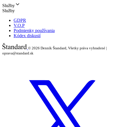
Služby
Služby
GDPR
V.O.P
Podmienky používania
Kódex diskusií
© 2026
Denník Štandard, Všetky práva vyhradené |
oprava@standard.sk