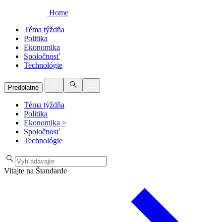
Home
Téma týždňa
Politika
Ekonomika
Spoločnosť
Technológie
Predplatné
Téma týždňa
Politika
Ekonomika
>
Spoločnosť
Technológie
Vitajte na Štandarde