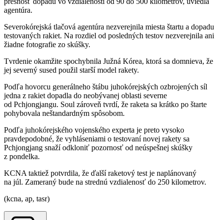
presnosť dopadu vo vzdialenosti od 90 do 500 kilometrov, uviedla
agentúra.
Severokórejská tlačová agentúra nezverejnila miesta štartu a dopadu
testovaných rakiet. Na rozdiel od posledných testov nezverejnila ani
žiadne fotografie zo skúšky.
Tvrdenie okamžite spochybnila Južná Kórea, ktorá sa domnieva, že
jej severný sused použil starší model rakety.
Podľa hovorcu generálneho štábu juhokórejských ozbrojených síl
jedna z rakiet dopadla do neobývanej oblasti severne
od Pchjongjangu. Soul zároveň tvrdí, že raketa sa krátko po štarte
pohybovala neštandardným spôsobom.
Podľa juhokórejského vojenského experta je preto vysoko
pravdepodobné, že vyhláseniami o testovaní novej rakety sa
Pchjongjang snaží odkloniť pozornosť od neúspešnej skúšky
z pondelka.
KCNA taktiež potvrdila, že ďalší raketový test je naplánovaný
na júl. Zameraný bude na strednú vzdialenosť do 250 kilometrov.
(kcna, ap, tasr)