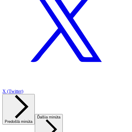
X (Twitter)
Ďalšia minúta
Predošlá minúta