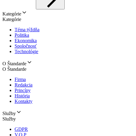
Kategórie
Kategórie
Téma týždňa
Politika
Ekonomika
Spoločnosť
Technológie
O Štandarde
O Štandarde
Firma
Redakcia
Princípy
História
Kontakty
Služby
Služby
GDPR
V.O.P