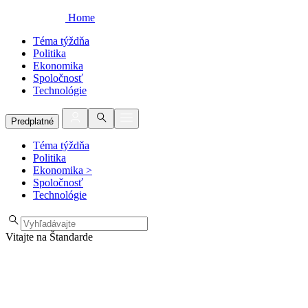
Home
Téma týždňa
Politika
Ekonomika
Spoločnosť
Technológie
Predplatné
Téma týždňa
Politika
Ekonomika
>
Spoločnosť
Technológie
Vitajte na Štandarde