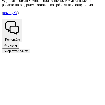
vyprázdniť obsah vozidla," dodalo mesto. Požiar sa hasičom
podarilo uhasiť, pravdepodobne ho spôsobil nevhodný odpad.
(
noviny.sk
)
Komentáre
Zdielať
Skopírovať odkaz