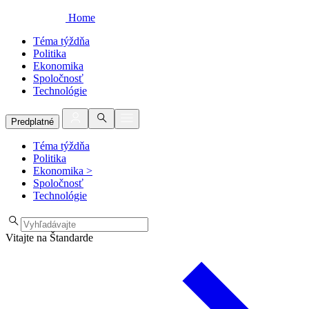
Home
Téma týždňa
Politika
Ekonomika
Spoločnosť
Technológie
Predplatné
Téma týždňa
Politika
Ekonomika
>
Spoločnosť
Technológie
Vitajte na Štandarde