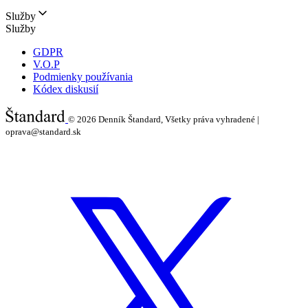
Služby
Služby
GDPR
V.O.P
Podmienky používania
Kódex diskusií
© 2026
Denník Štandard, Všetky práva vyhradené |
oprava@standard.sk