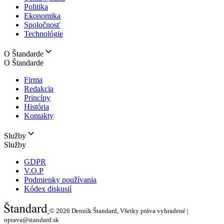
Politika
Ekonomika
Spoločnosť
Technológie
O Štandarde
O Štandarde
Firma
Redakcia
Princípy
História
Kontakty
Služby
Služby
GDPR
V.O.P
Podmienky používania
Kódex diskusií
© 2026
Denník Štandard, Všetky práva vyhradené |
oprava@standard.sk