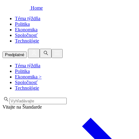
Home
Téma týždňa
Politika
Ekonomika
Spoločnosť
Technológie
Predplatné
Téma týždňa
Politika
Ekonomika
>
Spoločnosť
Technológie
Vitajte na Štandarde