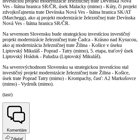
investíciou projekt modernizácie železničnej trate Devínska Nová
Ves - štátna hranica SR/ČR, úsek Malacky (mimo) - Kúty, či projekt
zdvojkoľajnenia trate Devínska Nová Ves - štátna hranica SK/AT
(Marchegg), ako aj projekt modernizácie železničnej trate Devínska
Nová Ves - štátna hranica SR/ČR.
Na severnom Slovensku bude strategickou investíciou investičný
projekt modernizácie železničnej trate Čadca - Krásno nad Kysucou,
ako aj modernizácia železničnej trate Žilina - Košice v úseku
Liptovský Mikuláš - Poprad - Tatry (mimo), 5. etapa, traťový úsek
Liptovský Hrádok - Paludza (Liptovský Mikuláš).
Na severovýchodnom Slovensku sa strategickou investíciou stal
investičný projekt modernizácie železničnej trate Žilina - Košice,
úsek trate Poprad Tatry (mimo) - Krompachy, časť: A2 Markušovce
(mimo) - Vydrník (mimo).
(tasr)
Komentáre
Zdielať