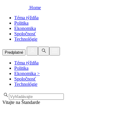
Home
Téma týždňa
Politika
Ekonomika
Spoločnosť
Technológie
Predplatné
Téma týždňa
Politika
Ekonomika
>
Spoločnosť
Technológie
Vitajte na Štandarde