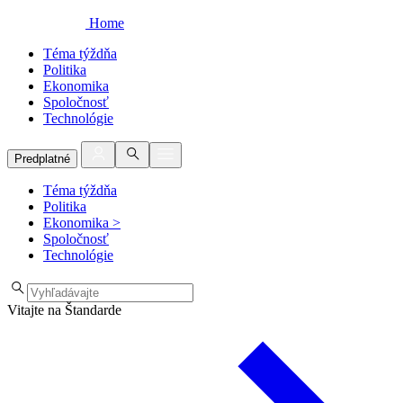
Home
Téma týždňa
Politika
Ekonomika
Spoločnosť
Technológie
Predplatné
Téma týždňa
Politika
Ekonomika
>
Spoločnosť
Technológie
Vitajte na Štandarde