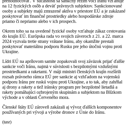
prehodnocovať. V súčasnosti sa sankčný režim voči Iránu vzťahuje
na 12 fyzických osôb a deväť právnych subjektov. Sankcionované
osoby a subjekty majú zmrazené aktíva v priestore EÚ a je zakázané
poskytovať im finančné prostriedky alebo hospodárske zdroje
priamo či nepriamo alebo v ich prospech.
Okrem toho sa na uvedené fyzické osoby vzťahuje zákaz cestovania
do krajín EÚ. Európska rada vo svojich záveroch z 21. a 22. marca
2024 vyzvala tretie strany vrátane Iránu, aby okamžite prestali
poskytovať materiálnu podporu Rusku pre jeho útočnú vojnu proti
Ukrajine.
Lídri EÚ na aprílovom samite zopakovali svoj záväzok prijať ďalšie
sankcie voči Iránu, najmä v súvislosti s bezpilotnými vzdušnými
prostriedkami a raketami. V máji ministri členských krajín rozšírili
rozsah právneho rámca EÚ pre sankcie aj vzhľadom na vojenskú
podporu Iránu pre ruskú vojnu proti Ukrajine, a to tak, aby zahŕňal
aj drony a rakety a tiež iránsky program pre bezpilotné lietadlá a
rakety pomáhajúci ozbrojeným skupinám a subjektom na Blízkom
východe a v oblasti Červeného mora.
Členské štáty EÚ zároveň zakázali aj vývoz ďalších komponentov
používaných pri vývoji a výrobe dronov z Únie do Iránu.
(tasr)