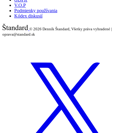
V.O.P
Podmienky používania
Kódex diskusií
© 2026
Denník Štandard, Všetky práva vyhradené |
oprava@standard.sk