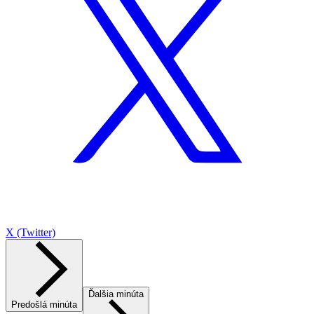
X (Twitter)
Ďalšia minúta
Predošlá minúta