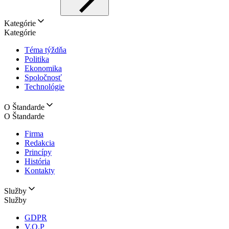
Kategórie
Kategórie
Téma týždňa
Politika
Ekonomika
Spoločnosť
Technológie
O Štandarde
O Štandarde
Firma
Redakcia
Princípy
História
Kontakty
Služby
Služby
GDPR
V.O.P