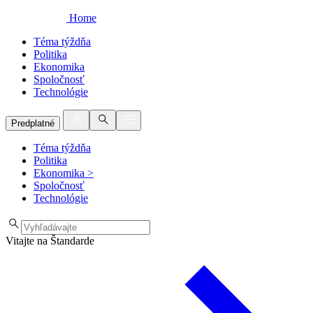
Home
Téma týždňa
Politika
Ekonomika
Spoločnosť
Technológie
Predplatné
Téma týždňa
Politika
Ekonomika
>
Spoločnosť
Technológie
Vitajte na Štandarde