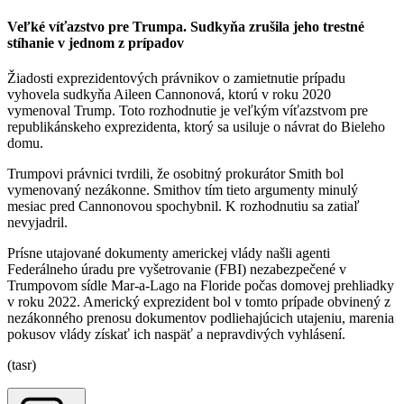
Veľké víťazstvo pre Trumpa. Sudkyňa zrušila jeho trestné
stíhanie v jednom z prípadov
Žiadosti exprezidentových právnikov o zamietnutie prípadu
vyhovela sudkyňa Aileen Cannonová, ktorú v roku 2020
vymenoval Trump. Toto rozhodnutie je veľkým víťazstvom pre
republikánskeho exprezidenta, ktorý sa usiluje o návrat do Bieleho
domu.
Trumpovi právnici tvrdili, že osobitný prokurátor Smith bol
vymenovaný nezákonne. Smithov tím tieto argumenty minulý
mesiac pred Cannonovou spochybnil. K rozhodnutiu sa zatiaľ
nevyjadril.
Prísne utajované dokumenty americkej vlády našli agenti
Federálneho úradu pre vyšetrovanie (FBI) nezabezpečené v
Trumpovom sídle Mar-a-Lago na Floride počas domovej prehliadky
v roku 2022. Americký exprezident bol v tomto prípade obvinený z
nezákonného prenosu dokumentov podliehajúcich utajeniu, marenia
pokusov vlády získať ich naspäť a nepravdivých vyhlásení.
(tasr)