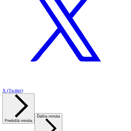
X (Twitter)
Ďalšia minúta
Predošlá minúta