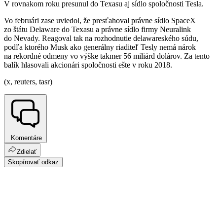
V rovnakom roku presunul do Texasu aj sídlo spoločnosti Tesla.
Vo februári zase uviedol, že presťahoval právne sídlo SpaceX
zo štátu Delaware do Texasu a právne sídlo firmy Neuralink
do Nevady. Reagoval tak na rozhodnutie delawareského súdu,
podľa ktorého Musk ako generálny riaditeľ Tesly nemá nárok
na rekordné odmeny vo výške takmer 56 miliárd dolárov. Za tento
balík hlasovali akcionári spoločnosti ešte v roku 2018.
(x, reuters, tasr)
Komentáre
Zdielať
Skopírovať odkaz