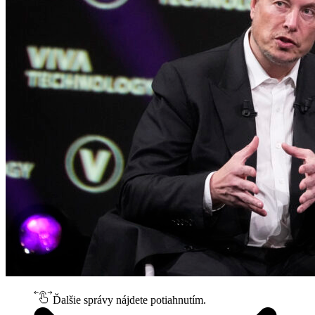
Ďalšie správy nájdete potiahnutím.