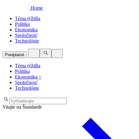
Home
Téma týždňa
Politika
Ekonomika
Spoločnosť
Technológie
Predplatné
Téma týždňa
Politika
Ekonomika
>
Spoločnosť
Technológie
Vitajte na Štandarde