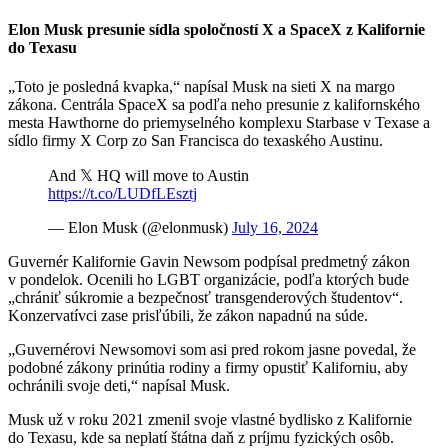
Elon Musk presunie sídla spoločností X a SpaceX z Kalifornie
do Texasu
„Toto je posledná kvapka,“ napísal Musk na sieti X na margo
zákona. Centrála SpaceX sa podľa neho presunie z kalifornského
mesta Hawthorne do priemyselného komplexu Starbase v Texase a
sídlo firmy X Corp zo San Francisca do texaského Austinu.
And 𝕏 HQ will move to Austin
https://t.co/LUDfLEsztj
— Elon Musk (@elonmusk)
July 16, 2024
Guvernér Kalifornie Gavin Newsom podpísal predmetný zákon
v pondelok. Ocenili ho LGBT organizácie, podľa ktorých bude
„chrániť súkromie a bezpečnosť transgenderových študentov“.
Konzervatívci zase prisľúbili, že zákon napadnú na súde.
„Guvernérovi Newsomovi som asi pred rokom jasne povedal, že
podobné zákony prinútia rodiny a firmy opustiť Kaliforniu, aby
ochránili svoje deti,“ napísal Musk.
Musk už v roku 2021 zmenil svoje vlastné bydlisko z Kalifornie
do Texasu, kde sa neplatí štátna daň z príjmu fyzických osôb.