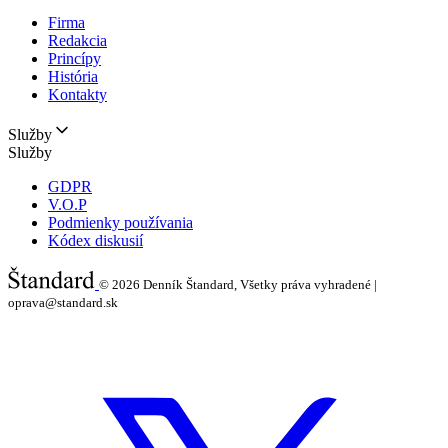
Firma
Redakcia
Princípy
História
Kontakty
Služby
Služby
GDPR
V.O.P
Podmienky používania
Kódex diskusií
© 2026
Denník Štandard, Všetky práva vyhradené |
oprava@standard.sk