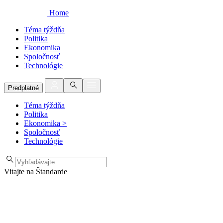
Home
Téma týždňa
Politika
Ekonomika
Spoločnosť
Technológie
Predplatné
Téma týždňa
Politika
Ekonomika
>
Spoločnosť
Technológie
Vitajte na Štandarde